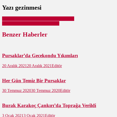
Yazı gezinmesi
Köpekler Çubuk Sınırlarına Mı Bırakılıyor?
Veterinerlik Hizmet Binası Geliyor
Benzer Haberler
Pursaklar’da Gecekondu Yıkımları
20 Aralık 2021
20 Aralık 2021
Editör
Her Gün Temiz Bir Pursaklar
30 Temmuz 2020
30 Temmuz 2020
Editör
Burak Karakoç Çankırı’da Toprağa Verildi
3 Ocak 2021
3 Ocak 2021
Editör