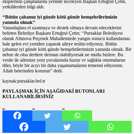
ekiplerinin çalışmalarını yerinde inceleyen Başkan Ertuğrul Çetin,
yetkililerden bilgi aldı.
‘‘Bütün çabamız iyi günde kötü günde hemşehrilerimizin
yanında olmak’’
Vatandaşlara el uzatmaya ve destek olmaya devam edeceklerini
belirten Belediye Başkanı Ertuğrul Çetin; ‘‘Pursaklar Belediyesi
olarak Altınova Peçenek Mahallemizde yangın sonucu kullanılamaz
hale gelen evi yeniden yaparak aileye teslim ediyoruz. Bütün
çabamız iyi günde kötü günde hemşehrilerimizin yanında olmak. Bir
nebze de olsa dertlere derman olabiliyorsak ne mutlu bizlere. Bu
vesile ile ailemize yeni yuvalarında huzur ve sağlıkla oturmalarını
diler, böyle bir acıyı bir daha yaşamamalarını temenni ediyorum.
Allah beterinden korusun” dedi.
kaynak:pursaklar.bel.tr
PAYLAŞMAK İÇİN AŞAĞIDAKİ BUTONLARI
KULLANABİLİRSİNİZ