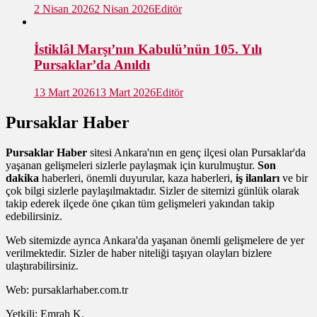
2 Nisan 2026
2 Nisan 2026
Editör
İstiklâl Marşı’nın Kabulü’nün 105. Yılı
Pursaklar’da Anıldı
13 Mart 2026
13 Mart 2026
Editör
Pursaklar Haber
Pursaklar Haber
sitesi Ankara'nın en genç ilçesi olan Pursaklar'da
yaşanan gelişmeleri sizlerle paylaşmak için kurulmuştur.
Son
dakika
haberleri, önemli duyurular, kaza haberleri,
iş ilanları
ve bir
çok bilgi sizlerle paylaşılmaktadır. Sizler de sitemizi günlük olarak
takip ederek ilçede öne çıkan tüm gelişmeleri yakından takip
edebilirsiniz.
Web sitemizde ayrıca Ankara'da yaşanan önemli gelişmelere de yer
verilmektedir. Sizler de haber niteliği taşıyan olayları bizlere
ulaştırabilirsiniz.
Web: pursaklarhaber.com.tr
Yetkili: Emrah K.