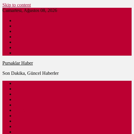
Skip to content
Cumartesi, Ağustos 08, 2026
Pursaklar Haber
Son Dakika
Gündem
İş İlanları
Nöbetçi Eczane
Pursaklar Firmaları
Ankara Haber
Pursaklar Haber
Son Dakika, Güncel Haberler
Güncel
Eğitim
Spor
Sağlık
Kültür – Sanat
Siyaset
Ulaşım
Ekonomi
Ankara
Dünya