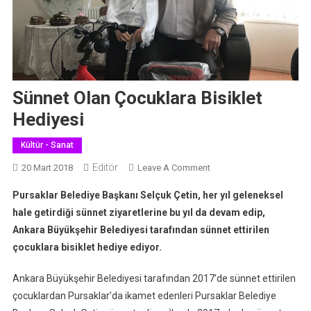
Sünnet Olan Çocuklara Bisiklet
Hediyesi
Kültür - Sanat
Editör
On
20 Mart 2018
Leave A Comment
Sünnet
Pursaklar Belediye Başkanı Selçuk Çetin, her yıl geleneksel
Olan
hale getirdiği sünnet ziyaretlerine bu yıl da devam edip,
Çocuklara
Ankara Büyükşehir Belediyesi tarafından sünnet ettirilen
Bisiklet
çocuklara bisiklet hediye ediyor.
Hediyesi
Ankara Büyükşehir Belediyesi tarafından 2017’de sünnet ettirilen
çocuklardan Pursaklar’da ikamet edenleri Pursaklar Belediye