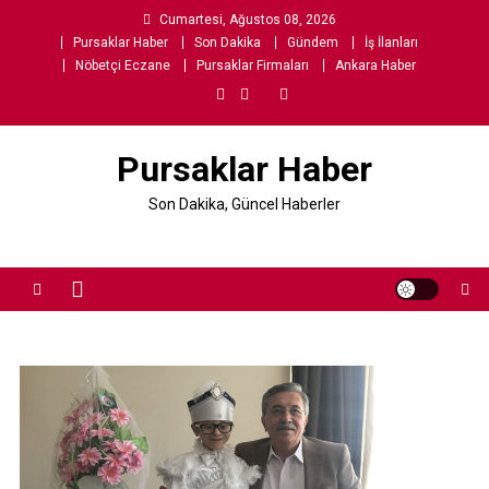
Skip
Cumartesi, Ağustos 08, 2026
to
Pursaklar Haber
Son Dakika
Gündem
İş İlanları
content
Nöbetçi Eczane
Pursaklar Firmaları
Ankara Haber
Pursaklar Haber
Son Dakika, Güncel Haberler