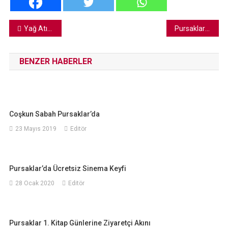
Yazı
Yağ Atığı Verenlere Bulaşık Deterjanı
Pursaklar Belediyesi Kadroya Geçiş Sınavı
gezinmesi
BENZER HABERLER
Coşkun Sabah Pursaklar’da
23 Mayıs 2019
Editör
Pursaklar’da Ücretsiz Sinema Keyfi
28 Ocak 2020
Editör
Pursaklar 1. Kitap Günlerine Ziyaretçi Akını