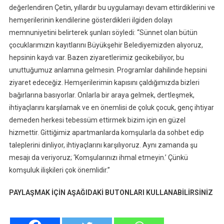
değerlendiren Çetin, yıllardır bu uygulamayı devam ettirdiklerini ve
hemşerilerinin kendilerine gösterdikleri ilgiden dolayı
memnuniyetini belirterek şunları söyledi: “Sünnet olan bütün
çocuklarımızın kayıtlarını Büyükşehir Belediyemizden alıyoruz,
hepsinin kaydı var. Bazen ziyaretlerimiz gecikebiliyor, bu
unuttuğumuz anlamına gelmesin. Programlar dahilinde hepsini
ziyaret edeceğiz. Hemşerilerimin kapısını çaldığımızda bizleri
bağırlarına basıyorlar. Onlarla bir araya gelmek, dertleşmek,
ihtiyaçlarını karşılamak ve en önemlisi de çoluk çocuk, genç ihtiyar
demeden herkesi tebessüm ettirmek bizim için en güzel
hizmettir. Gittiğimiz apartmanlarda komşularla da sohbet edip
taleplerini dinliyor, ihtiyaçlarını karşılıyoruz. Aynı zamanda şu
mesajı da veriyoruz; ‘Komşularınızı ihmal etmeyin.’ Çünkü
komşuluk ilişkileri çok önemlidir.”
PAYLAŞMAK İÇİN AŞAĞIDAKİ BUTONLARI KULLANABİLİRSİNİZ