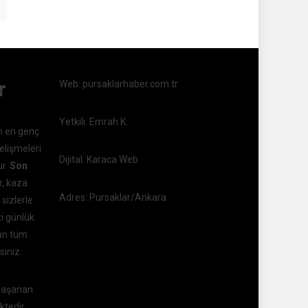
r
Web: pursaklarhaber.com.tr
Yetkili: Emrah K.
n en genç
elişmeleri
Dijital: Karaca Web
ur.
Son
r, kaza
Adres: Pursaklar/Ankara
 sizlerle
zi günlük
kan tüm
siniz.
 yaşanan
ktedir.