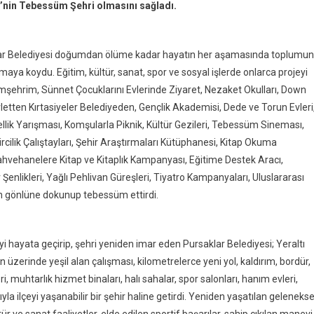
e’nin Tebessüm Şehri olmasını sağladı.
klar Belediyesi doğumdan ölüme kadar hayatın her aşamasında toplumun
ya koydu. Eğitim, kültür, sanat, spor ve sosyal işlerde onlarca projeyi
mşehrim, Sünnet Çocuklarını Evlerinde Ziyaret, Nezaket Okulları, Down
etten Kırtasiyeler Belediyeden, Gençlik Akademisi, Dede ve Torun Evleri
lik Yarışması, Komşularla Piknik, Kültür Gezileri, Tebessüm Sineması,
ircilik Çalıştayları, Şehir Araştırmaları Kütüphanesi, Kitap Okuma
ahvehanelere Kitap ve Kitaplık Kampanyası, Eğitime Destek Aracı,
enlikleri, Yağlı Pehlivan Güreşleri, Tiyatro Kampanyaları, Uluslararası
ın gönlüne dokunup tebessüm ettirdi.
yi hayata geçirip, şehri yeniden imar eden Pursaklar Belediyesi; Yeraltı
zerinde yeşil alan çalışması, kilometrelerce yeni yol, kaldırım, bordür,
, muhtarlık hizmet binaları, halı sahalar, spor salonları, hanım evleri,
yla ilçeyi yaşanabilir bir şehir haline getirdi. Yeniden yaşatılan gelenekse