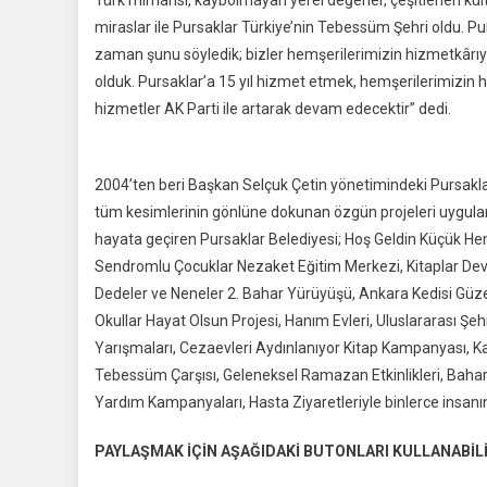
Türk mimarisi, kaybolmayan yerel değerler, çeşitlenen kültü
miraslar ile Pursaklar Türkiye’nin Tebessüm Şehri oldu. P
zaman şunu söyledik; bizler hemşerilerimizin hizmetkârıyız
olduk. Pursaklar’a 15 yıl hizmet etmek, hemşerilerimizin h
hizmetler AK Parti ile artarak devam edecektir” dedi.
2004’ten beri Başkan Selçuk Çetin yönetimindeki Pursa
tüm kesimlerinin gönlüne dokunan özgün projeleri uygulama
hayata geçiren Pursaklar Belediyesi; Hoş Geldin Küçük He
Sendromlu Çocuklar Nezaket Eğitim Merkezi, Kitaplar Devl
Dedeler ve Neneler 2. Bahar Yürüyüşü, Ankara Kedisi Güzel
Okullar Hayat Olsun Projesi, Hanım Evleri, Uluslararası Şeh
Yarışmaları, Cezaevleri Aydınlanıyor Kitap Kampanyası, K
Tebessüm Çarşısı, Geleneksel Ramazan Etkinlikleri, Bahar Ş
Yardım Kampanyaları, Hasta Ziyaretleriyle binlerce insan
PAYLAŞMAK İÇİN AŞAĞIDAKİ BUTONLARI KULLANABİLİ