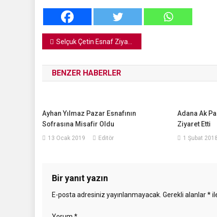
Yazı
Selçuk Çetin Esnaf Ziyaretlerini Sürdürüyor
gezinmesi
BENZER HABERLER
Ayhan Yılmaz Pazar Esnafının
Adana Ak Part
Sofrasına Misafir Oldu
Ziyaret Etti
13 Ocak 2019
Editör
1 Şubat 201
Bir yanıt yazın
E-posta adresiniz yayınlanmayacak.
Gerekli alanlar
*
il
Yorum
*