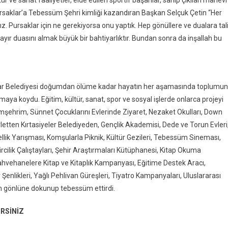
r ve sanat faaliyetler, elde edilen sportif başarılar, sahip çıkılan manevi
ursaklar’a Tebessüm Şehri kimliği kazandıran Başkan Selçuk Çetin “Her
. Pursaklar için ne gerekiyorsa onu yaptık. Hep gönüllere ve dualara tal
ayır duasını almak büyük bir bahtiyarlıktır. Bundan sonra da inşallah bu
klar Belediyesi doğumdan ölüme kadar hayatın her aşamasında toplumun
ya koydu. Eğitim, kültür, sanat, spor ve sosyal işlerde onlarca projeyi
mşehrim, Sünnet Çocuklarını Evlerinde Ziyaret, Nezaket Okulları, Down
etten Kırtasiyeler Belediyeden, Gençlik Akademisi, Dede ve Torun Evleri
lik Yarışması, Komşularla Piknik, Kültür Gezileri, Tebessüm Sineması,
ircilik Çalıştayları, Şehir Araştırmaları Kütüphanesi, Kitap Okuma
ahvehanelere Kitap ve Kitaplık Kampanyası, Eğitime Destek Aracı,
enlikleri, Yağlı Pehlivan Güreşleri, Tiyatro Kampanyaları, Uluslararası
ın gönlüne dokunup tebessüm ettirdi.
RSİNİZ