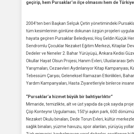
geçirip, hem Pursaklar’ın ilçe olmasını hem de Türkiy
15
Yılda
Pursaklar’da
2004’ten beri Başkan Selçuk Çetin yönetimindeki Pursa
Bir
tüm kesimlerinin gönlüne dokunan özgün projeleri uygulama
Çok
Projeye
hayata geçiren Pursaklar Belediyesi; Hoş Geldin Küçük He
İmza
Sendromlu Çocuklar Nezaket Eğitim Merkezi, Kitaplar Devl
Attı
Dedeler ve Neneler 2. Bahar Yürüyüşü, Ankara Kedisi Güzel
Okullar Hayat Olsun Projesi, Hanım Evleri, Uluslararası Şeh
Yarışmaları, Cezaevleri Aydınlanıyor Kitap Kampanyası, K
Tebessüm Çarşısı, Geleneksel Ramazan Etkinlikleri, Bahar Ş
Yardım Kampanyaları, Hasta Ziyaretleriyle binlerce insan
“Pursaklar’a hizmet büyük bir bahtiyarlıktır”
Mimaride, temizlikte, alt ve üst yapıda da çok sayıda proje
Çöp Konteynır Uygulaması, 150’yi aşkın park, 600 dönümün ü
Nezaket Okulu binaları, Dede Torun Evleri, kültür merkezleri
sağlık binaları, yüzme havuzu, spor alanları, yürüyüş yolları