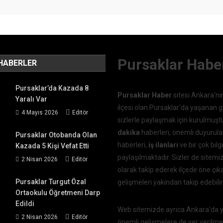
Pursaklar Habe
HABERLER
Pursaklar’da Kazada 8
Pursaklar Haber
sitesi Ankara'nı
Yaralı Var
ilçesi olan Pursaklar'da yaşanan g
4 Mayıs 2026
Editör
sizlerle paylaşmak için kurulmuşt
dakika
haberleri, önemli duyurula
Pursaklar Otobanda Olan
haberleri,
iş ilanları
ve bir çok bilgi
Kazada 5 Kişi Vefat Etti
paylaşılmaktadır. Sizler de sitemi
2 Nisan 2026
Editör
olarak takip ederek ilçede öne çı
Pursaklar Turgut Özal
gelişmeleri yakından takip edebilir
Ortaokulu Öğretmeni Darp
Edildi
Web sitemizde ayrıca Ankara'da
2 Nisan 2026
Editör
önemli gelişmelere de yer verilme