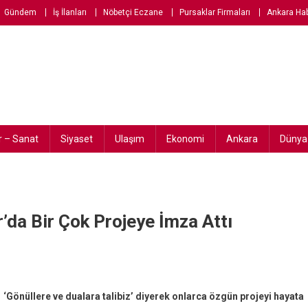
Gündem
İş İlanları
Nöbetçi Eczane
Pursaklar Firmaları
Ankara Ha
r – Sanat
Siyaset
Ulaşım
Ekonomi
Ankara
Dünya
r’da Bir Çok Projeye İmza Attı
 ‘Gönüllere ve dualara talibiz’ diyerek onlarca özgün projeyi hayata