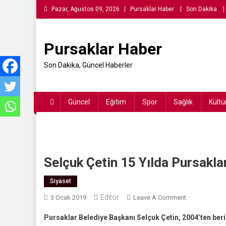
Skip
Pazar, Ağustos 09, 2026
Pursaklar Haber
Son Dakika
to
content
Pursaklar Haber
Son Dakika, Güncel Haberler
Güncel
Eğitim
Spor
Sağlık
Kültü
Selçuk Çetin 15 Yılda Pursakla
Siyaset
Editör
On
3 Ocak 2019
Leave A Comment
Selçuk
Pursaklar Belediye Başkanı Selçuk Çetin, 2004’ten beri
Çetin