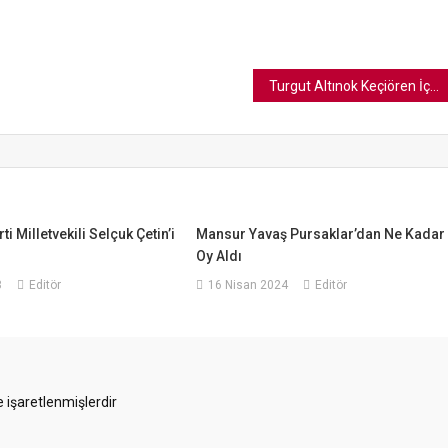
Turgut Altınok Keçiören İçin Geliyor
i Milletvekili Selçuk Çetin’i
Mansur Yavaş Pursaklar’dan Ne Kadar
Oy Aldı
8
Editör
16 Nisan 2024
Editör
e işaretlenmişlerdir