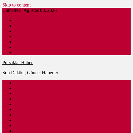
Skip to content
Cumartesi, Ağustos 08, 2026
Pursaklar Haber
Son Dakika
Gündem
İş İlanları
Nöbetçi Eczane
Pursaklar Firmaları
Ankara Haber
Pursaklar Haber
Son Dakika, Güncel Haberler
Güncel
Eğitim
Spor
Sağlık
Kültür – Sanat
Siyaset
Ulaşım
Ekonomi
Ankara
Dünya