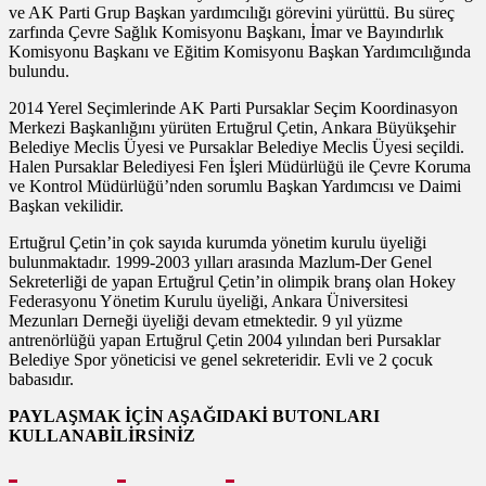
ve AK Parti Grup Başkan yardımcılığı görevini yürüttü. Bu süreç
zarfında Çevre Sağlık Komisyonu Başkanı, İmar ve Bayındırlık
Komisyonu Başkanı ve Eğitim Komisyonu Başkan Yardımcılığında
bulundu.
2014 Yerel Seçimlerinde AK Parti Pursaklar Seçim Koordinasyon
Merkezi Başkanlığını yürüten Ertuğrul Çetin, Ankara Büyükşehir
Belediye Meclis Üyesi ve Pursaklar Belediye Meclis Üyesi seçildi.
Halen Pursaklar Belediyesi Fen İşleri Müdürlüğü ile Çevre Koruma
ve Kontrol Müdürlüğü’nden sorumlu Başkan Yardımcısı ve Daimi
Başkan vekilidir.
Ertuğrul Çetin’in çok sayıda kurumda yönetim kurulu üyeliği
bulunmaktadır. 1999-2003 yılları arasında Mazlum-Der Genel
Sekreterliği de yapan Ertuğrul Çetin’in olimpik branş olan Hokey
Federasyonu Yönetim Kurulu üyeliği, Ankara Üniversitesi
Mezunları Derneği üyeliği devam etmektedir. 9 yıl yüzme
antrenörlüğü yapan Ertuğrul Çetin 2004 yılından beri Pursaklar
Belediye Spor yöneticisi ve genel sekreteridir. Evli ve 2 çocuk
babasıdır.
PAYLAŞMAK İÇİN AŞAĞIDAKİ BUTONLARI
KULLANABİLİRSİNİZ