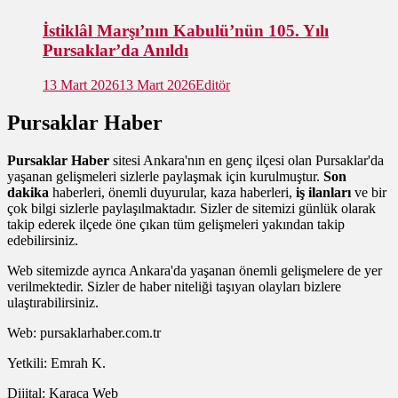
İstiklâl Marşı’nın Kabulü’nün 105. Yılı
Pursaklar’da Anıldı
13 Mart 2026
13 Mart 2026
Editör
Pursaklar Haber
Pursaklar Haber
sitesi Ankara'nın en genç ilçesi olan Pursaklar'da
yaşanan gelişmeleri sizlerle paylaşmak için kurulmuştur.
Son
dakika
haberleri, önemli duyurular, kaza haberleri,
iş ilanları
ve bir
çok bilgi sizlerle paylaşılmaktadır. Sizler de sitemizi günlük olarak
takip ederek ilçede öne çıkan tüm gelişmeleri yakından takip
edebilirsiniz.
Web sitemizde ayrıca Ankara'da yaşanan önemli gelişmelere de yer
verilmektedir. Sizler de haber niteliği taşıyan olayları bizlere
ulaştırabilirsiniz.
Web: pursaklarhaber.com.tr
Yetkili: Emrah K.
Dijital: Karaca Web