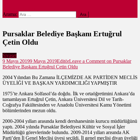
site mode button
Arama:
Pursaklar Belediye Başkanı Ertuğrul
Çetin Oldu
Siyaset
9 Mayıs 2019
9 Mayıs 2019
Editör
Leave a Comment
on Pursaklar
Belediye Başkanı Ertuğrul Çetin Oldu
2004 Yılından Bu Zamana İLÇEMİZDE AK PARTİDEN MECLİS
ÜYELİĞİ VE BAŞKAN YARDIMCILIĞI YAPMIŞTIR
1975’te Ankara Solfasol’da doğdu. İlk ve ortaöğretimini Ankara’da
tamamlayan Ertuğrul Çetin, Ankara Üniversitesi Dil ve Tarih-
Coğrafya Fakültesinden ve Anadolu Üniversitesi Kamu Yönetimi
bölümlerinden mezun oldu.
2000-2004 yılları arasında kendi dershanesinin kurucu müdürlüğünü
yaptı. 2004 yılında Pursaklar Belediyesi Kültür ve Sosyal İşler
Müdürlüğü görevlerinde bulundu. 2009-2014 yılları arısında AK
Parti’den İl Genel Meclisi üyesi seçildi. İl genel meclisi divan üyeliği