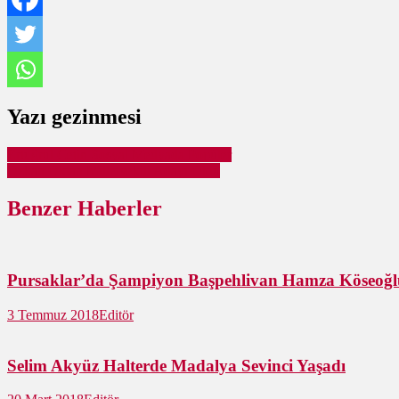
Yazı gezinmesi
Ertuğrul Çetin Sosyal Medyada Popüler
Özkan Oktan Milletvekili Adayı Oldu
Benzer Haberler
Pursaklar’da Şampiyon Başpehlivan Hamza Köseoğl
3 Temmuz 2018
Editör
Selim Akyüz Halterde Madalya Sevinci Yaşadı