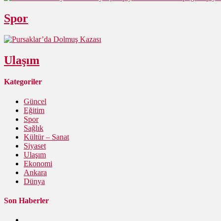
Spor
Ulaşım
Kategoriler
Güncel
Eğitim
Spor
Sağlık
Kültür – Sanat
Siyaset
Ulaşım
Ekonomi
Ankara
Dünya
Son Haberler