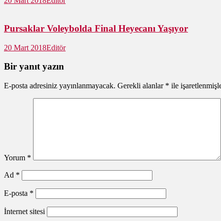
20 Mart 2018
Editör
Pursaklar Voleybolda Final Heyecanı Yaşıyor
20 Mart 2018
Editör
Bir yanıt yazın
E-posta adresiniz yayınlanmayacak.
Gerekli alanlar
*
ile işaretlenmişl
Yorum
*
Ad
*
E-posta
*
İnternet sitesi