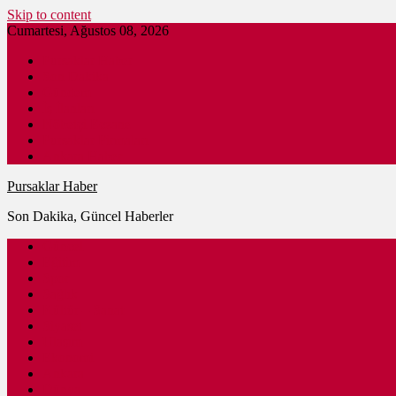
Skip to content
Cumartesi, Ağustos 08, 2026
Pursaklar Haber
Son Dakika
Gündem
İş İlanları
Nöbetçi Eczane
Pursaklar Firmaları
Ankara Haber
Pursaklar Haber
Son Dakika, Güncel Haberler
Güncel
Eğitim
Spor
Sağlık
Kültür – Sanat
Siyaset
Ulaşım
Ekonomi
Ankara
Dünya