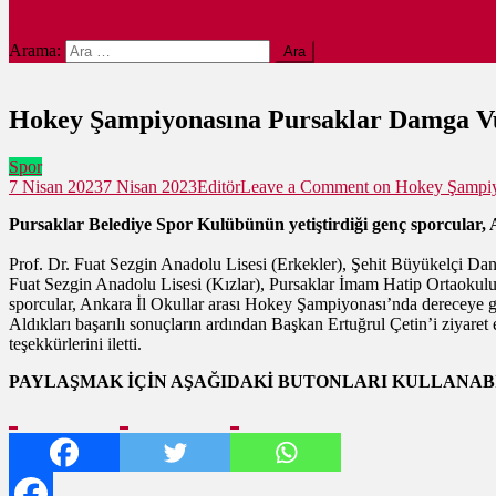
site mode button
Arama:
Hokey Şampiyonasına Pursaklar Damga V
Spor
7 Nisan 2023
7 Nisan 2023
Editör
Leave a Comment
on Hokey Şampiy
Pursaklar Belediye Spor Kulübünün yetiştirdiği genç sporcular, 
Prof. Dr. Fuat Sezgin Anadolu Lisesi (Erkekler), Şehit Büyükelçi Dan
Fuat Sezgin Anadolu Lisesi (Kızlar), Pursaklar İmam Hatip Ortaokulu 
sporcular, Ankara İl Okullar arası Hokey Şampiyonası’nda dereceye gi
Aldıkları başarılı sonuçların ardından Başkan Ertuğrul Çetin’i ziyare
teşekkürlerini iletti.
PAYLAŞMAK İÇİN AŞAĞIDAKİ BUTONLARI KULLANABİ