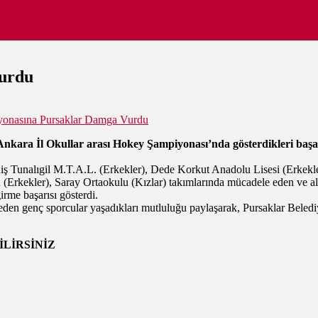
urdu
onasına Pursaklar Damga Vurdu
Ankara İl Okullar arası Hokey Şampiyonası’nda gösterdikleri başar
iş Tunalıgil M.T.A.L. (Erkekler), Dede Korkut Anadolu Lisesi (Erkekler
(Erkekler), Saray Ortaokulu (Kızlar) takımlarında mücadele eden ve al
rme başarısı gösterdi.
t eden genç sporcular yaşadıkları mutluluğu paylaşarak, Pursaklar Bele
LİRSİNİZ