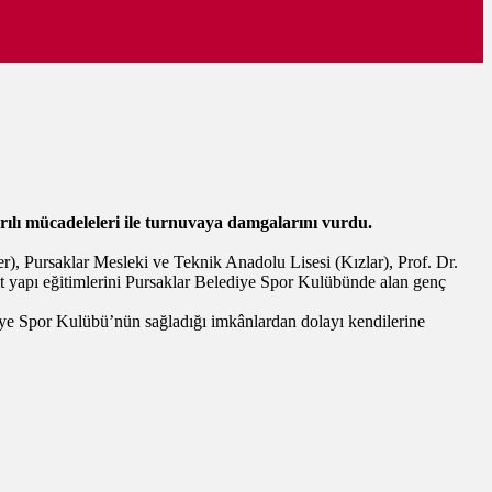
ılı mücadeleleri ile turnuvaya damgalarını vurdu.
), Pursaklar Mesleki ve Teknik Anadolu Lisesi (Kızlar), Prof. Dr.
t yapı eğitimlerini Pursaklar Belediye Spor Kulübünde alan genç
diye Spor Kulübü’nün sağladığı imkânlardan dolayı kendilerine