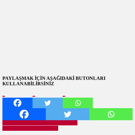
PAYLAŞMAK İÇİN AŞAĞIDAKİ BUTONLARI
KULLANABİLİRSİNİZ
Yazı
Engelliler İçin Akıllı Şapka Geliştirdiler
Eskihisar Otomotivde Yangın
gezinmesi