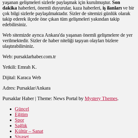
yaşanan gelişmeleri sizlerle paylaşmak için kurulmuştur.
Son
dakika
haberleri, önemli duyurular, kaza haberleri,
iş ilanları
ve bir
çok bilgi sizlerle paylaşılmaktadır. Sizler de sitemizi günlük olarak
takip ederek ilçede öne çıkan tüm gelişmeleri yakından takip
edebilirsiniz.
Web sitemizde ayrıca Ankara'da yaşanan önemli gelişmelere de yer
verilmektedir. Sizler de haber niteliği taşıyan olayları bizlere
ulaştırabilirsiniz.
Web: pursaklarhaber.com.tr
Yetkili: Emrah K.
Dijital: Karaca Web
Adres: Pursaklar/Ankara
Pursaklar Haber
|
Theme: News Portal by
Mystery Themes
.
Güncel
Eğitim
Spor
Sağlık
Kültür – Sanat
Siyaset