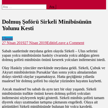
site mode button
Arama:
Dolmuş Şoförü Sirkeli Minibüsünün
Yolunu Kesti
Ulaşım
on
27 Nisan 2019
27 Nisan 2019
Editör
Leave a Comment
Dolmuş
Sabah saatlerinde meydana gelen olayda Sirkeli – Ulus seferini
Şoförü
yapan yolcu minibüsünün hasköy civarında yolcu aldığını gören
Sirkeli
dolmuş şoförü minibüsün önünü keserek yolcuları indirmesini istedi.
Minibüsünün
Yolunu
Olay Hasköy yüncüler mevkiinde meydana geldi. Sirkeli, Çubuk ve
Kesti
Akyurt minibüslerinin Pursaklar’dan sonra yolcu almalarından
dolayı sürekli olaylar yaşamaktayız. Hatta geçtiğimiz yıllarda
maalesef bir dolmuş şoförü bu olaylar yüzünden hayatını kaybetti.
Ancak maalesef bu sabah da aynı tarz bir olay yaşandı. Sirkeli
minibüsünün trafikte önünü kesen dolmuş şoförü yolcuları
indirmesini söyleyerek tepki gösterdi. Sirkeli minibüs şoförü tamam
diyerek olayı uzatmadan tartışma çıkmasını engelledi. Olaya ait
görüntüleri Sirkeli minübüsünde bulunan bir yolcu kaydetti.