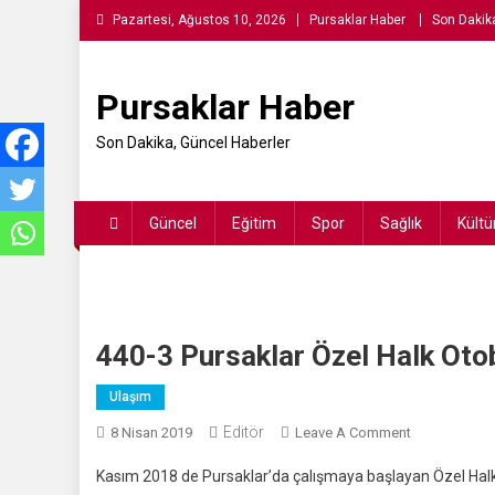
Skip
Pazartesi, Ağustos 10, 2026
Pursaklar Haber
Son Dakik
to
content
Pursaklar Haber
Son Dakika, Güncel Haberler
Güncel
Eğitim
Spor
Sağlık
Kültü
440-3 Pursaklar Özel Halk Oto
Ulaşım
Editör
On
8 Nisan 2019
Leave A Comment
440-
Kasım 2018 de Pursaklar’da çalışmaya başlayan Özel Halk
3