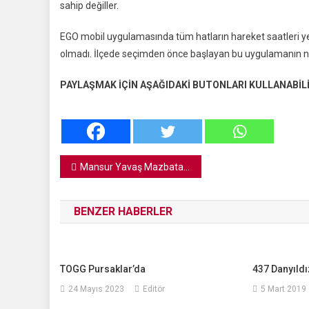
sahip değiller.
Pursaklar
Özel
EGO mobil uygulamasında tüm hatların hareket saatleri yer
Halk
olmadı. İlçede seçimden önce başlayan bu uygulamanın nede
Otobüsü
Hareket
PAYLAŞMAK İÇİN AŞAĞIDAKİ BUTONLARI KULLANABİLİ
Saatleri
Yazı
Mansur Yavaş Mazbatasını Aldı
gezinmesi
BENZER HABERLER
TOGG Pursaklar’da
437 Danyıldız
24 Mayıs 2023
Editör
5 Mart 2019