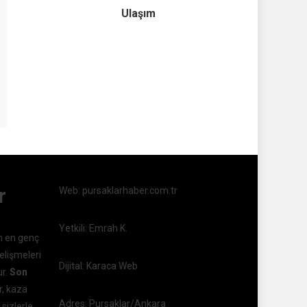
Ulaşım
r
Web: pursaklarhaber.com.tr
Yetkili: Emrah K.
n en genç
elişmeleri
Dijital: Karaca Web
ur.
Son
r, kaza
Adres: Pursaklar/Ankara
 sizlerle