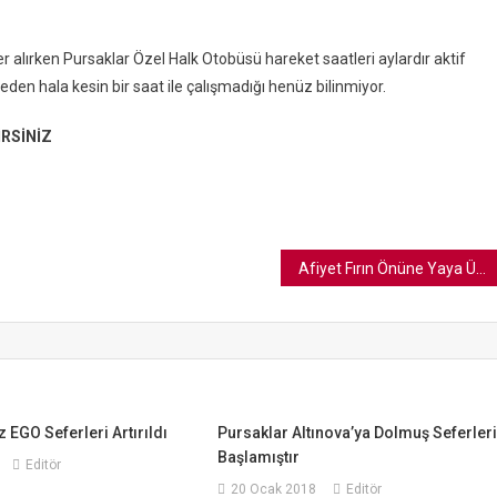
 alırken Pursaklar Özel Halk Otobüsü hareket saatleri aylardır aktif
n hala kesin bir saat ile çalışmadığı henüz bilinmiyor.
RSİNİZ
Afiyet Fırın Önüne Yaya Üst Geçidi Yapılacak
 EGO Seferleri Artırıldı
Pursaklar Altınova’ya Dolmuş Seferler
Başlamıştır
Editör
20 Ocak 2018
Editör