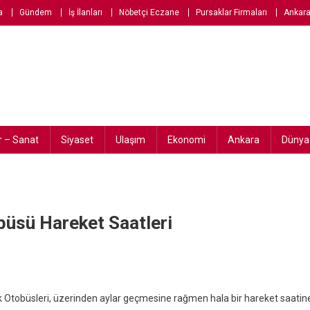
a
Gündem
İş İlanları
Nöbetçi Eczane
Pursaklar Firmaları
Ankara
r – Sanat
Siyaset
Ulaşım
Ekonomi
Ankara
Dünya
büsü Hareket Saatleri
 Otobüsleri, üzerinden aylar geçmesine rağmen hala bir hareket saatin