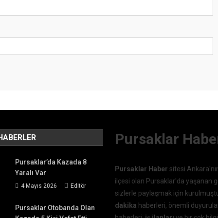
Pursaklar Habe
HABERLER
Pursaklar’da Kazada 8
Pursaklar Haber
sitesi Ankara'nı
Yaralı Var
ilçesi olan Pursaklar'da yaşanan g
4 Mayıs 2026
Editör
sizlerle paylaşmak için kurulmuşt
dakika
haberleri, önemli duyurula
Pursaklar Otobanda Olan
haberleri,
iş ilanları
ve bir çok bilgi