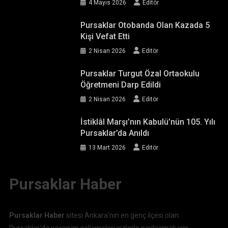
4 Mayıs 2026
Editör
Pursaklar Otobanda Olan Kazada 5
Kişi Vefat Etti
2 Nisan 2026
Editör
Pursaklar Turgut Özal Ortaokulu
Öğretmeni Darp Edildi
2 Nisan 2026
Editör
İstiklâl Marşı’nın Kabulü’nün 105. Yılı
Pursaklar’da Anıldı
13 Mart 2026
Editör
Pursaklar Haber
Pursaklar Haber
sitesi Ankara'nın en genç ilçesi olan
Pursaklar'da yaşanan gelişmeleri sizlerle paylaşmak için