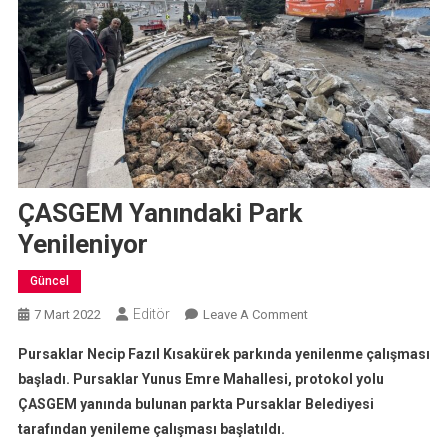
ÇASGEM Yanındaki Park
Yenileniyor
Güncel
Editör
On
7 Mart 2022
Leave A Comment
ÇASGEM
Pursaklar Necip Fazıl Kısakürek parkında yenilenme çalışması
Yanındaki
başladı. Pursaklar Yunus Emre Mahallesi, protokol yolu
Park
ÇASGEM yanında bulunan parkta Pursaklar Belediyesi
Yenileniyor
tarafından yenileme çalışması başlatıldı.