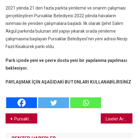
2021 yılında 21 den fazla parkta yenileme ve onarım çalışması
gerçekleştiren Pursaklar Belediyesi 2022 yılında havaların
ısınması ile yeniden çalışmalara başladı. İlk olarak Şehit Salim
Akgül parkında bulunan atıl yapıyı yıkarak orada yenileme
çalışmasına başlayan Pursaklar Belediyesi’nin yeni adresi Necip
Fazıl Kısakürek parkı oldu.
Park içinde yeni ve çevre dostu yeni bir yapılanma yapılması
bekleniyor.
PAYLAŞMAK İÇİN AŞAĞIDAKİ BUTONLARI KULLANABİLİRSİNİZ
Yazı
Pursaklar İsminin Tarihi
Liseler Arası Basketbol Turnuvası Şampiyonu Pursaklar Fen Lisesi
gezinmesi