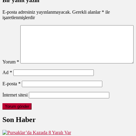
Bir yanıt yazın
E-posta adresiniz yayınlanmayacak.
Gerekli alanlar
*
ile
işaretlenmişlerdir
Yorum
*
Ad
*
E-posta
*
İnternet sitesi
Son Haber