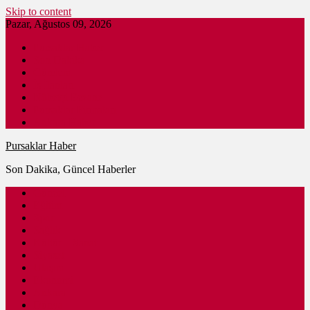
Skip to content
Pazar, Ağustos 09, 2026
Pursaklar Haber
Son Dakika
Gündem
İş İlanları
Nöbetçi Eczane
Pursaklar Firmaları
Ankara Haber
Pursaklar Haber
Son Dakika, Güncel Haberler
Güncel
Eğitim
Spor
Sağlık
Kültür – Sanat
Siyaset
Ulaşım
Ekonomi
Ankara
Dünya