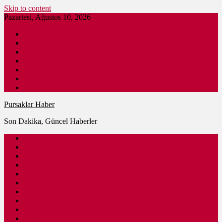
Skip to content
Pazartesi, Ağustos 10, 2026
Pursaklar Haber
Son Dakika
Gündem
İş İlanları
Nöbetçi Eczane
Pursaklar Firmaları
Ankara Haber
Pursaklar Haber
Son Dakika, Güncel Haberler
Güncel
Eğitim
Spor
Sağlık
Kültür – Sanat
Siyaset
Ulaşım
Ekonomi
Ankara
Dünya