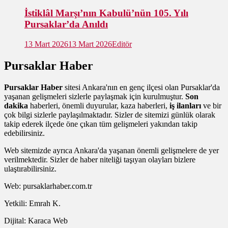
İstiklâl Marşı’nın Kabulü’nün 105. Yılı
Pursaklar’da Anıldı
13 Mart 2026
13 Mart 2026
Editör
Pursaklar Haber
Pursaklar Haber
sitesi Ankara'nın en genç ilçesi olan Pursaklar'da
yaşanan gelişmeleri sizlerle paylaşmak için kurulmuştur.
Son
dakika
haberleri, önemli duyurular, kaza haberleri,
iş ilanları
ve bir
çok bilgi sizlerle paylaşılmaktadır. Sizler de sitemizi günlük olarak
takip ederek ilçede öne çıkan tüm gelişmeleri yakından takip
edebilirsiniz.
Web sitemizde ayrıca Ankara'da yaşanan önemli gelişmelere de yer
verilmektedir. Sizler de haber niteliği taşıyan olayları bizlere
ulaştırabilirsiniz.
Web: pursaklarhaber.com.tr
Yetkili: Emrah K.
Dijital: Karaca Web