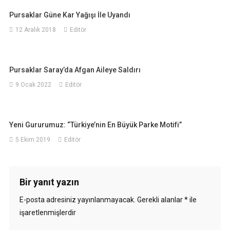
Pursaklar Güne Kar Yağışı İle Uyandı
12 Aralık 2018
Editör
Pursaklar Saray’da Afgan Aileye Saldırı
9 Ocak 2022
Editör
Yeni Gururumuz: “Türkiye’nin En Büyük Parke Motifi”
5 Ekim 2019
Editör
Bir yanıt yazın
E-posta adresiniz yayınlanmayacak.
Gerekli alanlar
*
ile
işaretlenmişlerdir