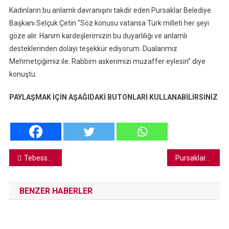
Kadınların bu anlamlı davranışını takdir eden Pursaklar Belediye
Başkanı Selçuk Çetin “Söz konusu vatansa Türk milleti her şeyi
göze alır. Hanım kardeşlerimizin bu duyarlılığı ve anlamlı
desteklerinden dolayı teşekkür ediyorum. Dualarımız
Mehmetçiğimiz ile. Rabbim askerimizi muzaffer eylesin” diye
konuştu.
PAYLAŞMAK İÇİN AŞAĞIDAKİ BUTONLARI KULLANABİLİRSİNİZ
Yazı
Tebessüm Sinema 24 Bin İzleyici İle Buluştu
Pursaklar’dan Havalimanı’na Gitmek Çok Zor
gezinmesi
BENZER HABERLER