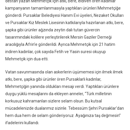
destan yazan Mehmetçik için atkı, bere, eldiven ören kadınlar
kampanyanın tamamlanmasıyla yaptıkları ürünleri Mehmetçiğe
gönderdi. Pursaklar Belediyesi Hanım Evi üyeleri, Nezaket Okulları
ve Pursaklar Kız Meslek Lisesinin katkılarıyla hazırlanan atkı, bere,
şapka gibi ürünler ağzında zeytin dalı tutan güvercin
tasarımındaki kolilere yerleştirilerek Mersin Gaziler Derneği
aracılığıyla Afrin’e gönderildi. Ayrıca Mehmetçik için 21 hatim
indiren kadınlar, çok sayıda Fetih ve Yasin suresi okuyup
Mehmetçik için dua etti.
Vatan savunmasında olan askerlerin üşümemesi için ilmek ilmek
atkı, bere, şapka gibi ürünler ören Pursaklarlı kadınlar,
Mehmetçiğin yanında oldukları mesajı verdi. Yaptıkları ürünlere
duygu yüklü mesajlarını da ekleyen anneler, “Türk milletinin
korkusuz kahramanları sizlere selam olsun. Bu kutsal
mücadelenizde dualarımız sizinle. Tebessüm Şehri Pursaklar’dan
hem dua hem de selam gönderiyoruz. Ayağınıza taş değmesin”
ifadelerini kullandı.