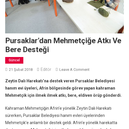
Pursaklar’dan Mehmetçiğe Atkı Ve
Bere Desteği
Güncel
Editör
On
21 Şubat 2018
Leave A Comment
Pursaklar’dan
Zeytin Dalı Harekatı’na destek veren Pursaklar Belediyesi
Mehmetçiğe
hanım evi üyeleri, Afrin bölgesinde görev yapan kahraman
Atkı
Mehmetçik için ilmek ilmek atkı, bere, eldiven örüp gönderdi.
Ve
Bere
Kahraman Mehmetçiğin Afrin’e yönelik Zeytin Dalı Harekatı
Desteği
sürerken, Pursaklar Belediyesi hanım evleri üyelerinden
Mehmetçik’e anlamlı bir destek geldi. Afrin’e yönelik harekatta