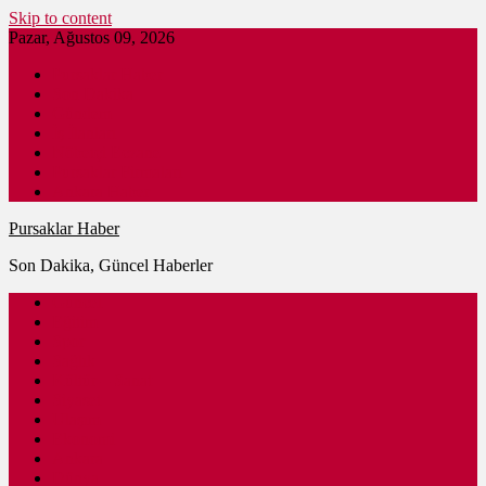
Skip to content
Pazar, Ağustos 09, 2026
Pursaklar Haber
Son Dakika
Gündem
İş İlanları
Nöbetçi Eczane
Pursaklar Firmaları
Ankara Haber
Pursaklar Haber
Son Dakika, Güncel Haberler
Güncel
Eğitim
Spor
Sağlık
Kültür – Sanat
Siyaset
Ulaşım
Ekonomi
Ankara
Dünya