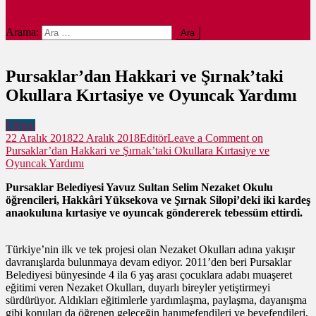
site mode button
Arama:
Pursaklar’dan Hakkari ve Şırnak’taki
Okullara Kırtasiye ve Oyuncak Yardımı
Eğitim
22 Aralık 2018
22 Aralık 2018
Editör
Leave a Comment
on
Pursaklar’dan Hakkari ve Şırnak’taki Okullara Kırtasiye ve
Oyuncak Yardımı
Pursaklar Belediyesi Yavuz Sultan Selim Nezaket Okulu
öğrencileri, Hakkâri Yüksekova ve Şırnak Silopi’deki iki kardeş
anaokuluna kırtasiye ve oyuncak göndererek tebessüm ettirdi.
Türkiye’nin ilk ve tek projesi olan Nezaket Okulları adına yakışır
davranışlarda bulunmaya devam ediyor. 2011’den beri Pursaklar
Belediyesi bünyesinde 4 ila 6 yaş arası çocuklara adabı muaşeret
eğitimi veren Nezaket Okulları, duyarlı bireyler yetiştirmeyi
sürdürüyor. Aldıkları eğitimlerle yardımlaşma, paylaşma, dayanışma
gibi konuları da öğrenen geleceğin hanımefendileri ve beyefendileri,