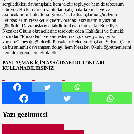
sergiledikleri davranışlarla hem takdir topluyor hem de tebessüm
ettiriyor. Bu kapsamda yaptıkları çalışmalarla kırtasiye ve
oyuncaklarını Hakkâri ve Şırnak’taki arkadaşlarına gönderen
“Pursaklar’ın Nezaket Elçileri”, oradaki akranlarının yüzünü
güldürdü. Davranışlarıyla takdir toplayan Pursaklar Belediyesi
Nezaket Okulu öğrencilerine teşekkür eden Hakkârili ve Şırnaklı
çocuklar “Pursaklar’ı ve kardeşlerimizi çok seviyoruz, iyi ki
varsınız” mesajı gönderdi. Pursaklar Belediye Başkanı Selçuk Çetin
de bu anlamlı davranıştan dolayı hem Nezaket Okulu öğretmenlerini
hem de öğrencileri tebrik etti.
PAYLAŞMAK İÇİN AŞAĞIDAKİ BUTONLARI
KULLANABİLİRSİNİZ
Yazı gezinmesi
Zabıtalardan Yılbaşı Denetimleri
Bayat Ekmeklerle Yemek Yarışması Yapıldı