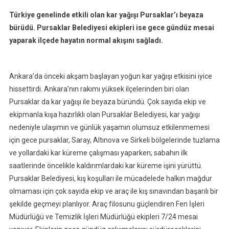
Pursaklar’da
Türkiye genelinde etkili olan kar yağışı Pursaklar’ı beyaza
Yoğun
bürüdü. Pursaklar Belediyesi ekipleri ise gece gündüz mesai
Kar
yaparak ilçede hayatın normal akışını sağladı.
Mesaisi
Ankara’da önceki akşam başlayan yoğun kar yağışı etkisini iyice
hissettirdi. Ankara’nın rakımı yüksek ilçelerinden biri olan
Pursaklar da kar yağışı ile beyaza büründü. Çok sayıda ekip ve
ekipmanla kışa hazırlıklı olan Pursaklar Belediyesi, kar yağışı
nedeniyle ulaşımın ve günlük yaşamın olumsuz etkilenmemesi
için gece pursaklar, Saray, Altınova ve Sirkeli bölgelerinde tuzlama
ve yollardaki kar küreme çalışması yaparken; sabahın ilk
saatlerinde öncelikle kaldırımlardaki kar küreme işini yürüttü.
Pursaklar Belediyesi, kış koşulları ile mücadelede halkın mağdur
olmaması için çok sayıda ekip ve araç ile kış sınavından başarılı bir
şekilde geçmeyi planlıyor. Araç filosunu güçlendiren Fen İşleri
Müdürlüğü ve Temizlik İşleri Müdürlüğü ekipleri 7/24 mesai