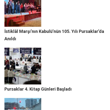
İstiklâl Marşı’nın Kabulü’nün 105. Yılı Pursaklar’da
Anıldı
Pursaklar 4. Kitap Günleri Başladı