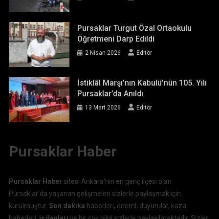
Pursaklar Turgut Özal Ortaokulu
Öğretmeni Darp Edildi
2 Nisan 2026
Editör
İstiklâl Marşı’nın Kabulü’nün 105. Yılı
Pursaklar’da Anıldı
13 Mart 2026
Editör
Pursaklar Haber
Pursaklar Haber
sitesi Ankara'nın en genç ilçesi olan
Pursaklar'da yaşanan gelişmeleri sizlerle paylaşmak için
kurulmuştur.
Son dakika
haberleri, önemli duyurular, kaza
haberleri,
iş ilanları
ve bir çok bilgi sizlerle paylaşılmaktadır. Sizler