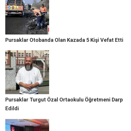
Pursaklar Otobanda Olan Kazada 5 Kişi Vefat Etti
Pursaklar Turgut Özal Ortaokulu Öğretmeni Darp
Edildi