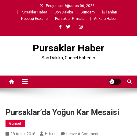
Skip
Perşembe, Ağustos 06, 2026
to
Pursaklar Haber
Son Dakika
Gündem
İş İlanları
content
Nöbetçi Eczane
Pursaklar Firmaları
Ankara Haber
Pursaklar Haber
Son Dakika, Güncel Haberler
Pursaklar’da Yoğun Kar Mesaisi
Güncel
Editör
On
28 Aralık 2018
Leave A Comment