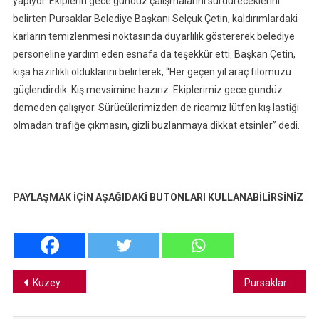
yapıyor. Ekiplerin gece gündüz çalışmalarını sürdüreceklerini
belirten Pursaklar Belediye Başkanı Selçuk Çetin, kaldırımlardaki
karların temizlenmesi noktasında duyarlılık göstererek belediye
personeline yardım eden esnafa da teşekkür etti. Başkan Çetin,
kışa hazırlıklı olduklarını belirterek, “Her geçen yıl araç filomuzu
güçlendirdik. Kış mevsimine hazırız. Ekiplerimiz gece gündüz
demeden çalışıyor. Sürücülerimizden de ricamız lütfen kış lastiği
olmadan trafiğe çıkmasın, gizli buzlanmaya dikkat etsinler” dedi.
PAYLAŞMAK İÇİN AŞAĞIDAKİ BUTONLARI KULLANABİLİRSİNİZ
Yazı
Kuzey Ankara’da Trafik Kazası: 5 Yaralı
Pursaklar Kütüphanesi Açılıyor
gezinmesi