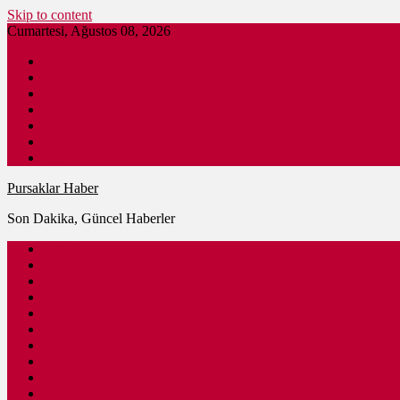
Skip to content
Cumartesi, Ağustos 08, 2026
Pursaklar Haber
Son Dakika
Gündem
İş İlanları
Nöbetçi Eczane
Pursaklar Firmaları
Ankara Haber
Pursaklar Haber
Son Dakika, Güncel Haberler
Güncel
Eğitim
Spor
Sağlık
Kültür – Sanat
Siyaset
Ulaşım
Ekonomi
Ankara
Dünya