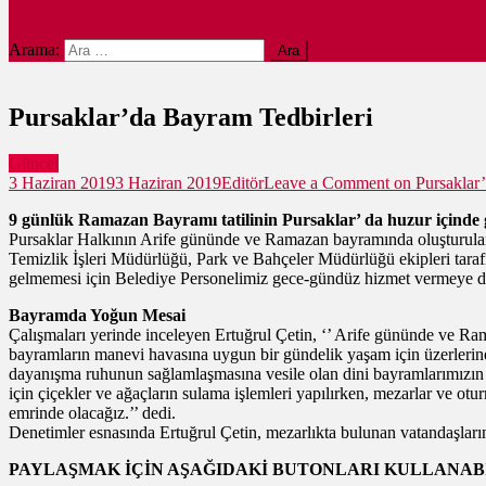
site mode button
Arama:
Pursaklar’da Bayram Tedbirleri
Güncel
3 Haziran 2019
3 Haziran 2019
Editör
Leave a Comment
on Pursaklar’
9 günlük Ramazan Bayramı tatilinin Pursaklar’ da huzur içinde ge
Pursaklar Halkının Arife gününde ve Ramazan bayramında oluşturulan ek
Temizlik İşleri Müdürlüğü, Park ve Bahçeler Müdürlüğü ekipleri taraf
gelmemesi için Belediye Personelimiz gece-gündüz hizmet vermeye 
Bayramda Yoğun Mesai
Çalışmaları yerinde inceleyen Ertuğrul Çetin, ‘’ Arife gününde ve Ram
bayramların manevi havasına uygun bir gündelik yaşam için üzerlerine
dayanışma ruhunun sağlamlaşmasına vesile olan dini bayramlarımızın 
için çiçekler ve ağaçların sulama işlemleri yapılırken, mezarlar ve o
emrinde olacağız.’’ dedi.
Denetimler esnasında Ertuğrul Çetin, mezarlıkta bulunan vatandaşlarımız
PAYLAŞMAK İÇİN AŞAĞIDAKİ BUTONLARI KULLANABİ