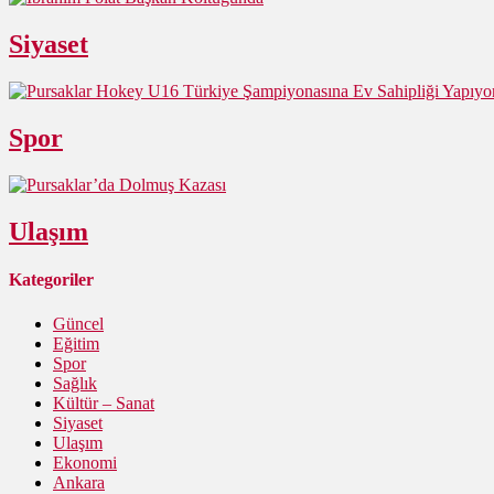
Siyaset
Spor
Ulaşım
Kategoriler
Güncel
Eğitim
Spor
Sağlık
Kültür – Sanat
Siyaset
Ulaşım
Ekonomi
Ankara