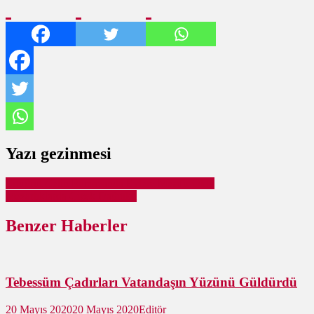
Yazı gezinmesi
Ertuğrul Çetin Ramazanda Evlere Misafir Oldu
Mezarlıklarda Çiçek Dağıtıldı
Benzer Haberler
Tebessüm Çadırları Vatandaşın Yüzünü Güldürdü
20 Mayıs 2020
20 Mayıs 2020
Editör