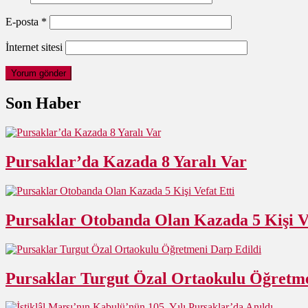
E-posta
*
İnternet sitesi
Son Haber
Pursaklar’da Kazada 8 Yaralı Var
Pursaklar Otobanda Olan Kazada 5 Kişi Ve
Pursaklar Turgut Özal Ortaokulu Öğretme