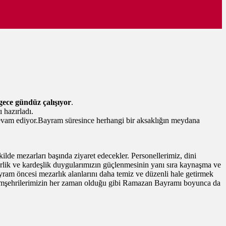
gece gündüz çalışıyor
.
 hazırladı.
 devam ediyor.Bayram süresince herhangi bir aksaklığın meydana
lde mezarları başında ziyaret edecekler. Personellerimiz, dini
erlik ve kardeşlik duygularımızın güçlenmesinin yanı sıra kaynaşma ve
ram öncesi mezarlık alanlarını daha temiz ve düzenli hale getirmek
ak hemşehrilerimizin her zaman olduğu gibi Ramazan Bayramı boyunca da