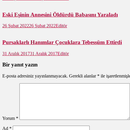
Eski Eşinin Annesini Öldürdü Babasını Yaraladı
26 Şubat 2022
26 Şubat 2022
Editör
Pursaklarlı Hanımlar Çocuklara Tebessüm Ettirdi
31 Aralık 2017
31 Aralık 2017
Editör
Bir yanıt yazın
E-posta adresiniz yayınlanmayacak.
Gerekli alanlar
*
ile işaretlenmişl
Yorum
*
Ad
*