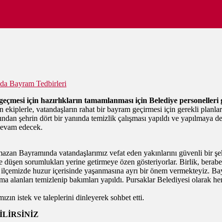
da Bayram Tedbirleri
çmesi için hazırlıkların tamamlanması için Belediye personelleri 
iplerle, vatandaşların rahat bir bayram geçirmesi için gerekli planları
ından şehrin dört bir yanında temizlik çalışması yapıldı ve yapılmaya
devam edecek.
azan Bayramında vatandaşlarımız vefat eden yakınlarını güvenli bir şeki
 düşen sorumlukları yerine getirmeye özen gösteriyorlar. Birlik, berab
ilçemizde huzur içerisinde yaşanmasına ayrı bir önem vermekteyiz. Bay
turma alanları temizlenip bakımları yapıldı. Pursaklar Belediyesi olar
ın istek ve taleplerini dinleyerek sohbet etti.
LİRSİNİZ