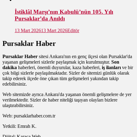
İstiklâl Marşı’nın Kabulü’nün 105. Yılı
Pursaklar’da Anıldı
13 Mart 2026
13 Mart 2026
Editör
Pursaklar Haber
Pursaklar Haber
sitesi Ankara'nın en genç ilçesi olan Pursaklar'da
yaşanan gelişmeleri sizlerle paylaşmak için kurulmuştur.
Son
dakika
haberleri, önemli duyurular, kaza haberleri,
iş ilanları
ve bir
çok bilgi sizlerle paylaşılmaktadır. Sizler de sitemizi günlük olarak
takip ederek ilçede öne çıkan tüm gelişmeleri yakından takip
edebilirsiniz.
Web sitemizde ayrıca Ankara'da yaşanan önemli gelişmelere de yer
verilmektedir. Sizler de haber niteliği taşıyan olayları bizlere
ulaştırabilirsiniz.
Web: pursaklarhaber.com.tr
Yetkili: Emrah K.
Dijital: Karaca Web