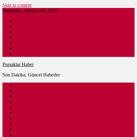
Skip to content
Perşembe, Ağustos 06, 2026
Pursaklar Haber
Son Dakika
Gündem
İş İlanları
Nöbetçi Eczane
Pursaklar Firmaları
Ankara Haber
Pursaklar Haber
Son Dakika, Güncel Haberler
Güncel
Eğitim
Spor
Sağlık
Kültür – Sanat
Siyaset
Ulaşım
Ekonomi
Ankara
Dünya