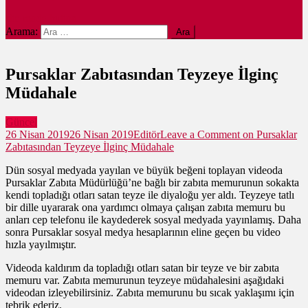
site mode button
Arama:
Pursaklar Zabıtasından Teyzeye İlginç
Müdahale
Güncel
26 Nisan 2019
26 Nisan 2019
Editör
Leave a Comment
on Pursaklar
Zabıtasından Teyzeye İlginç Müdahale
Dün sosyal medyada yayılan ve büyük beğeni toplayan videoda
Pursaklar Zabıta Müdürlüğü’ne bağlı bir zabıta memurunun sokakta
kendi topladığı otları satan teyze ile diyaloğu yer aldı. Teyzeye tatlı
bir dille uyararak ona yardımcı olmaya çalışan zabıta memuru bu
anları cep telefonu ile kaydederek sosyal medyada yayınlamış. Daha
sonra Pursaklar sosyal medya hesaplarının eline geçen bu video
hızla yayılmıştır.
Videoda kaldırım da topladığı otları satan bir teyze ve bir zabıta
memuru var. Zabıta memurunun teyzeye müdahalesini aşağıdaki
videodan izleyebilirsiniz. Zabıta memurunu bu sıcak yaklaşımı için
tebrik ederiz.