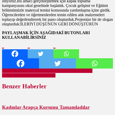
istiyoruz.Bu amacı gerçekleştirmek için kapak toplama
kampanyasını okul genelinde başlattık. Çocuk gelişimi ve Eğitimi
bölümümüzle materyal temini konusunda yardımlaşma içine girdik.
Öğrencilerden ve öğretmenlerden temin edilen atık malzemeleri
toplayıp değerlendirerek bir pano oluşturduk.Projemize bir de slogan
oluşturduk:İLERİYİ DÜŞÜNÜN GERİ DÖNÜŞTÜRÜN
PAYLAŞMAK İÇİN AŞAĞIDAKİ BUTONLARI
KULLANABİLİRSİNİZ
Yazı
Pursaklar’da Kardeşler Hem Elti Hem Bacanak Oldular
Pursaklar Medya Okulu Başlıyor
gezinmesi
Benzer Haberler
Kadınlar Arapça Kursunu Tamamladılar