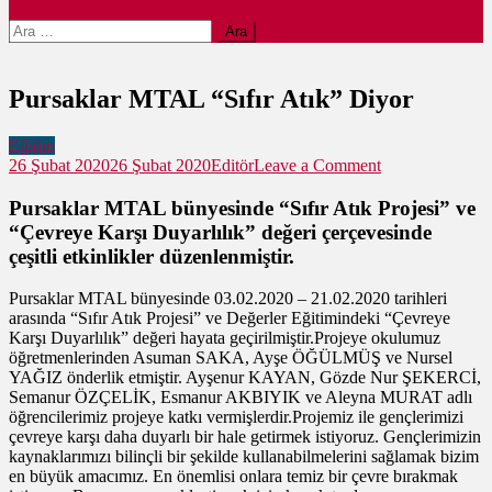
site mode button
Arama:
Pursaklar MTAL “Sıfır Atık” Diyor
Eğitim
on
26 Şubat 2020
26 Şubat 2020
Editör
Leave a Comment
Pursaklar
MTAL
Pursaklar MTAL bünyesinde “Sıfır Atık Projesi” ve
“Sıfır
“Çevreye Karşı Duyarlılık” değeri çerçevesinde
Atık”
çeşitli etkinlikler düzenlenmiştir.
Diyor
Pursaklar MTAL bünyesinde 03.02.2020 – 21.02.2020 tarihleri
arasında “Sıfır Atık Projesi” ve Değerler Eğitimindeki “Çevreye
Karşı Duyarlılık” değeri hayata geçirilmiştir.Projeye okulumuz
öğretmenlerinden Asuman SAKA, Ayşe ÖĞÜLMÜŞ ve Nursel
YAĞIZ önderlik etmiştir. Ayşenur KAYAN, Gözde Nur ŞEKERCİ,
Semanur ÖZÇELİK, Esmanur AKBIYIK ve Aleyna MURAT adlı
öğrencilerimiz projeye katkı vermişlerdir.Projemiz ile gençlerimizi
çevreye karşı daha duyarlı bir hale getirmek istiyoruz. Gençlerimizin
kaynaklarımızı bilinçli bir şekilde kullanabilmelerini sağlamak bizim
en büyük amacımız. En önemlisi onlara temiz bir çevre bırakmak