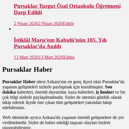
Pursaklar Turgut Özal Ortaokulu Öğretmeni
Darp Edildi
2 Nisan 2026
2 Nisan 2026
Editör
İstiklâl Marşı’nın Kabulü’nün 105. Yılı
Pursaklar’da Anıldı
13 Mart 2026
13 Mart 2026
Editör
Pursaklar Haber
Pursaklar Haber
sitesi Ankara'nın en genç ilçesi olan Pursaklar'da
yaşanan gelişmeleri sizlerle paylaşmak için kurulmuştur.
Son
dakika
haberleri, önemli duyurular, kaza haberleri,
iş ilanları
ve bir
çok bilgi sizlerle paylaşılmaktadır. Sizler de sitemizi günlük olarak
takip ederek ilçede öne çıkan tüm gelişmeleri yakından takip
edebilirsiniz.
Web sitemizde ayrıca Ankara'da yaşanan önemli gelişmelere de yer
verilmektedir. Sizler de haber niteliği taşıyan olayları bizlere
ulaştırabilirsiniz.