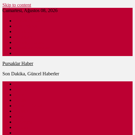
Skip to content
Cumartesi, Ağustos 08, 2026
Pursaklar Haber
Son Dakika
Gündem
İş İlanları
Nöbetçi Eczane
Pursaklar Firmaları
Ankara Haber
Pursaklar Haber
Son Dakika, Güncel Haberler
Güncel
Eğitim
Spor
Sağlık
Kültür – Sanat
Siyaset
Ulaşım
Ekonomi
Ankara
Dünya