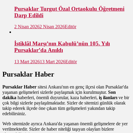
Pursaklar Turgut Özal Ortaokulu Öğretmeni
Darp Edildi
2 Nisan 2026
2 Nisan 2026
Editör
İstiklâl Marşı’nın Kabulü’nün 105. Yılı
Pursaklar’da Anıldı
13 Mart 2026
13 Mart 2026
Editör
Pursaklar Haber
Pursaklar Haber
sitesi Ankara'nın en genç ilçesi olan Pursaklar'da
yaşanan gelişmeleri sizlerle paylaşmak için kurulmuştur.
Son
dakika
haberleri, önemli duyurular, kaza haberleri,
iş ilanları
ve bir
çok bilgi sizlerle paylaşılmaktadır. Sizler de sitemizi günlük olarak
takip ederek ilçede öne çıkan tüm gelişmeleri yakından takip
edebilirsiniz.
Web sitemizde ayrıca Ankara'da yaşanan önemli gelişmelere de yer
verilmektedir. Sizler de haber niteliği taşıyan olayları bizlere