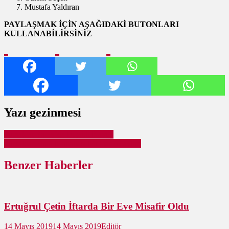
Mustafa Yaldıran
PAYLAŞMAK İÇİN AŞAĞIDAKİ BUTONLARI
KULLANABİLİRSİNİZ
Yazı gezinmesi
Pursaklar Saray’da Bıçaklı Kavga
Pursaklar Fatih Mahallesi Muhtar Adayları
Benzer Haberler
Ertuğrul Çetin İftarda Bir Eve Misafir Oldu
14 Mayıs 2019
14 Mayıs 2019
Editör