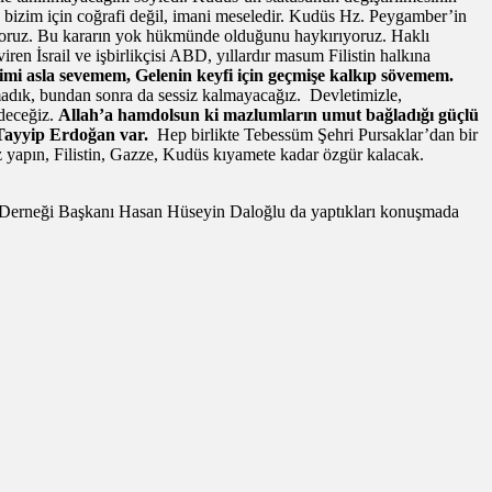
bizim için coğrafi değil, imani meseledir. Kudüs Hz. Peygamber’in
ınıyoruz. Bu kararın yok hükmünde olduğunu haykırıyoruz. Haklı
en İsrail ve işbirlikçisi ABD, yıllardır masum Filistin halkına
mi asla sevemem, Gelenin keyfi için geçmişe kalkıp sövemem.
madık, bundan sonra da sessiz kalmayacağız. Devletimizle,
edeceğiz.
Allah’a hamdolsun ki mazlumların umut bağladığı güçlü
p Tayyip Erdoğan var.
Hep birlikte Tebessüm Şehri Pursaklar’dan bir
z yapın, Filistin, Gazze, Kudüs kıyamete kadar özgür kalacak.
a Derneği Başkanı Hasan Hüseyin Daloğlu da yaptıkları konuşmada