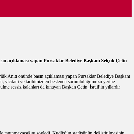
 Basın açıklaması yapan Pursaklar Belediye Başkanı Selçuk Çetin
zgürlük Anıtı önünde basın açıklaması yapan Pursaklar Belediye Başkanı
sani, vicdani ve tarihimizden beslenen sorumluluğumuzu yerine
ulme sessiz kalanları da kınayan Başkan Çetin, İsrail’in yıllardır
kle tanınmayacağını söyledi. Kudüs’ün statüsünün değiştirilmesinin