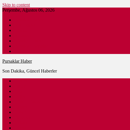
Skip to content
Perşembe, Ağustos 06, 2026
Pursaklar Haber
Son Dakika
Gündem
İş İlanları
Nöbetçi Eczane
Pursaklar Firmaları
Ankara Haber
Pursaklar Haber
Son Dakika, Güncel Haberler
Güncel
Eğitim
Spor
Sağlık
Kültür – Sanat
Siyaset
Ulaşım
Ekonomi
Ankara
Dünya