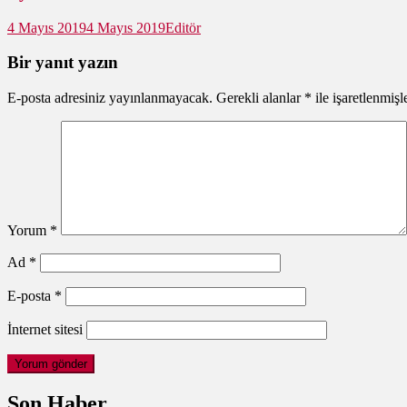
4 Mayıs 2019
4 Mayıs 2019
Editör
Bir yanıt yazın
E-posta adresiniz yayınlanmayacak.
Gerekli alanlar
*
ile işaretlenmişl
Yorum
*
Ad
*
E-posta
*
İnternet sitesi
Son Haber