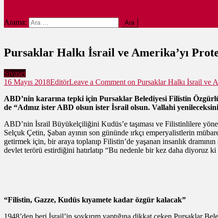
site mode button
Arama:
Pursaklar Halkı İsrail ve Amerika’yı Prote
Siyaset
16 Mayıs 2018
Editör
Leave a Comment
on Pursaklar Halkı İsrail ve A
ABD’nin kararına tepki için Pursaklar Belediyesi Filistin Özgürl
de “
Adınız ister ABD olsun ister İsrail olsun. Vallahi yenileceksi
ABD’nin İsrail Büyükelçiliğini Kudüs’e taşıması ve Filistinlilere yön
Selçuk Çetin, Şaban ayının son gününde ırkçı emperyalistlerin mübarek
getirmek için, bir araya toplanıp Filistin’de yaşanan insanlık dramının
devlet terörü estirdiğini hatırlatıp “Bu nedenle bir kez daha diyoruz ki
“Filistin, Gazze, Kudüs kıyamete kadar özgür kalacak”
1948’den beri İsrail’in soykırım yaptığına dikkat çeken Pursaklar Be