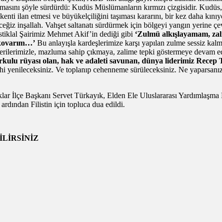
sını şöyle sürdürdü: Kudüs Müslümanların kırmızı çizgisidir. Kudüs, 
kenti ilan etmesi ve büyükelçiliğini taşıması kararını, bir kez daha k
z inşallah. Vahşet saltanatı sürdürmek için bölgeyi yangın yerine çevir
stiklal Şairimiz Mehmet Akif’in dediği gibi
‘Zulmü alkışlayamam, zali
n kovarım…’
Bu anlayışla kardeşlerimize karşı yapılan zulme sessiz kal
mşerilerimizle, mazluma sahip çıkmaya, zalime tepki göstermeye devam 
korkulu rüyası olan, hak ve adaleti savunan, dünya liderimiz Rece
lahi yenileceksiniz. Ve toplanıp cehenneme sürüleceksiniz. Ne yaparsanı
lar İlçe Başkanı Servet Türkayık, Elden Ele Uluslararası Yardımlaşm
ardından Filistin için topluca dua edildi.
LİRSİNİZ