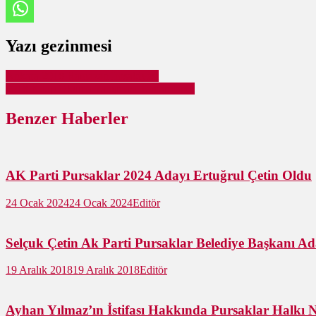
Yazı gezinmesi
Ankara 2018 Ramazan İmsakiyesi
2018 Kitap Okuma Yarışması Tamamlandı
Benzer Haberler
AK Parti Pursaklar 2024 Adayı Ertuğrul Çetin Oldu
24 Ocak 2024
24 Ocak 2024
Editör
Selçuk Çetin Ak Parti Pursaklar Belediye Başkanı Ad
19 Aralık 2018
19 Aralık 2018
Editör
Ayhan Yılmaz’ın İstifası Hakkında Pursaklar Halkı