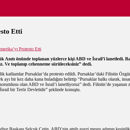
sto Etti
merika’yı Protesto Etti
ük Anıtı önünde toplanan yüzlerce kişi ABD ve İsrail’i lanetledi.
niz. Ve toplanıp cehenneme sürüleceksiniz” dedi.
elik katliamlar Pursaklar’da protesto edildi. Pursaklar’daki Filistin Ö
 ayı bir kez daha kana buladığını belirtip “Pursaklar halkı olarak, in
 sorumlusu olan ABD ve İsrail’i lanetliyoruz” dedi. Filistin’de yaşanan z
 İsrail bir Terör Devletidir” şeklinde konuştu.
lediye Başkanı Selçuk Çetin, ABD’nin attığı gayri meşru adımın kesinli