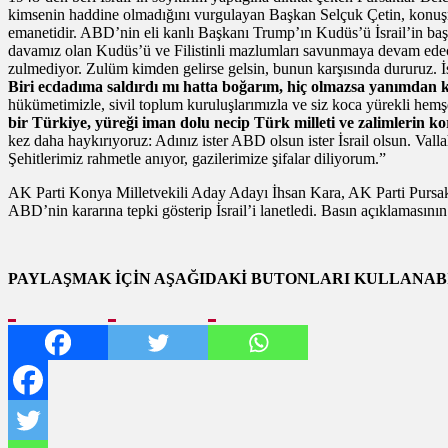
kimsenin haddine olmadığını vurgulayan Başkan Selçuk Çetin, konuşma
emanetidir. ABD’nin eli kanlı Başkanı Trump’ın Kudüs’ü İsrail’in baş
davamız olan Kudüs’ü ve Filistinli mazlumları savunmaya devam edeceği
zulmediyor. Zulüm kimden gelirse gelsin, bunun karşısında dururuz. İ
Biri ecdadıma saldırdı mı hatta boğarım, hiç olmazsa yanımda
hükümetimizle, sivil toplum kuruluşlarımızla ve siz koca yürekli he
bir Türkiye, yüreği iman dolu necip Türk milleti ve zalimlerin 
kez daha haykırıyoruz: Adınız ister ABD olsun ister İsrail olsun. Val
Şehitlerimiz rahmetle anıyor, gazilerimize şifalar diliyorum.”
AK Parti Konya Milletvekili Aday Adayı İhsan Kara, AK Parti Pursak
ABD’nin kararına tepki gösterip İsrail’i lanetledi. Basın açıklamasının 
PAYLAŞMAK İÇİN AŞAĞIDAKİ BUTONLARI KULLANABİ