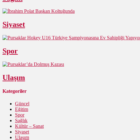
Siyaset
Spor
Ulaşım
Kategoriler
Güncel
Eğitim
Spor
Sağlık
Kültür – Sanat
Siyaset
Ulaşım