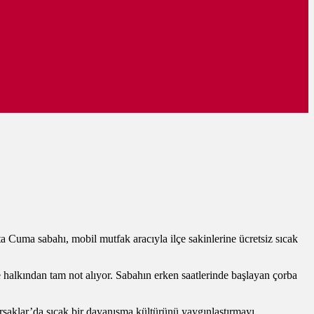
a Cuma sabahı, mobil mutfak aracıyla ilçe sakinlerine ücretsiz sıcak
e halkından tam not alıyor. Sabahın erken saatlerinde başlayan çorba
Pursaklar’da sıcak bir dayanışma kültürünü yaygınlaştırmayı