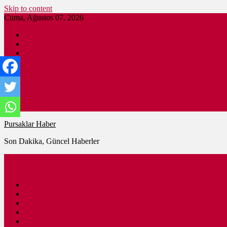
Skip to content
Cuma, Ağustos 07, 2026
Pursaklar Haber
Son Dakika
Gündem
İş İlanları
Nöbetçi Eczane
Pursaklar Firmaları
Ankara Haber
Pursaklar Haber
Son Dakika, Güncel Haberler
Güncel
Eğitim
Spor
Sağlık
Kültür – Sanat