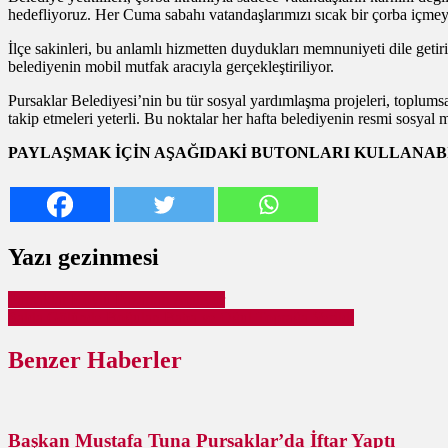
hedefliyoruz. Her Cuma sabahı vatandaşlarımızı sıcak bir çorba içmeye
İlçe sakinleri, bu anlamlı hizmetten duydukları memnuniyeti dile getir
belediyenin mobil mutfak aracıyla gerçekleştiriliyor.
Pursaklar Belediyesi’nin bu tür sosyal yardımlaşma projeleri, toplum
takip etmeleri yeterli. Bu noktalar her hafta belediyenin resmi sosy
PAYLAŞMAK İÇİN AŞAĞIDAKİ BUTONLARI KULLANABİ
Yazı gezinmesi
Pursaklar Köylü Pazarları Açılıyor
Salda Gölünde Boğulan Baba ve Oğul Toprağa Verildi
Benzer Haberler
Başkan Mustafa Tuna Pursaklar’da İftar Yaptı