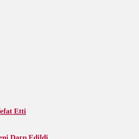
fat Etti
ni Darp Edildi