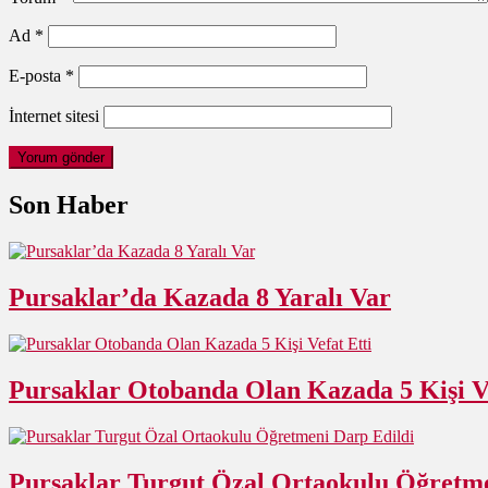
Ad
*
E-posta
*
İnternet sitesi
Son Haber
Pursaklar’da Kazada 8 Yaralı Var
Pursaklar Otobanda Olan Kazada 5 Kişi Ve
Pursaklar Turgut Özal Ortaokulu Öğretme