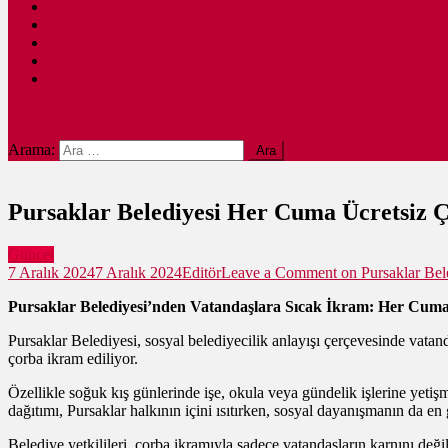
Siyaset
Ulaşım
Ekonomi
Ankara
Dünya
site mode button
Arama:
Pursaklar Belediyesi Her Cuma Ücretsiz 
Güncel
7 Aralık 2024
7 Aralık 2024
Editör
Leave a Comment
on Pursaklar Bel
Pursaklar Belediyesi’nden Vatandaşlara Sıcak İkram: Her Cuma
Pursaklar Belediyesi, sosyal belediyecilik anlayışı çerçevesinde vatan
çorba ikram ediliyor.
Özellikle soğuk kış günlerinde işe, okula veya gündelik işlerine yetiş
dağıtımı, Pursaklar halkının içini ısıtırken, sosyal dayanışmanın da en 
Belediye yetkilileri, çorba ikramıyla sadece vatandaşların karnını değ