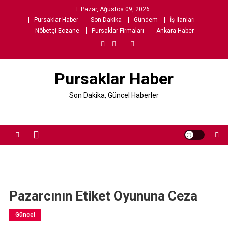
Skip
Pazar, Ağustos 09, 2026
to
Pursaklar Haber
Son Dakika
Gündem
İş İlanları
content
Nöbetçi Eczane
Pursaklar Firmaları
Ankara Haber
Pursaklar Haber
Son Dakika, Güncel Haberler
Pazarcının Etiket Oyununa Ceza
Güncel