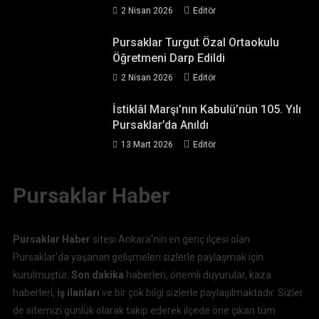
2 Nisan 2026
Editör
Pursaklar Turgut Özal Ortaokulu
Öğretmeni Darp Edildi
2 Nisan 2026
Editör
İstiklâl Marşı’nın Kabulü’nün 105. Yılı
Pursaklar’da Anıldı
13 Mart 2026
Editör
Pursaklar Haber
Pursaklar Haber
sitesi Ankara'nın en genç ilçesi olan
Pursaklar'da yaşanan gelişmeleri sizlerle paylaşmak için
kurulmuştur.
Son dakika
haberleri, önemli duyurular, kaza
haberleri,
iş ilanları
ve bir çok bilgi sizlerle paylaşılmaktadır. Sizler
de sitemizi günlük olarak takip ederek ilçede öne çıkan tüm