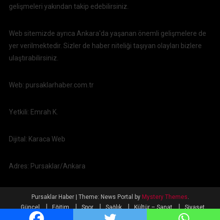
gelişmeleri yakından takip edebilirsiniz.
Web sitemizde ayrıca Ankara'da yaşanan önemli gelişmelere de
yer verilmektedir. Sizler de haber niteliği taşıyan olayları bizlere
ulaştırabilirsiniz.
Web: pursaklarhaber.com.tr
Yetkili: Emrah K.
Dijital: Karaca Web
Adres: Pursaklar/Ankara
Pursaklar Haber
|
Theme: News Portal by
Mystery Themes
.
Güncel
Eğitim
Spor
Sağlık
Kültür – Sanat
Siyaset
Ulaşım
Ekonomi
Ankara
Dünya