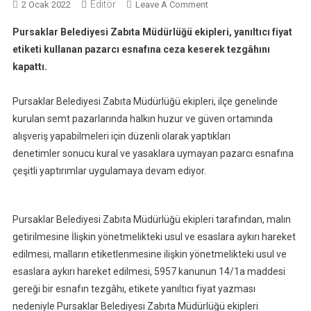
Editör
On
2 Ocak 2022
Leave A Comment
Pazarcının
Pursaklar Belediyesi Zabıta Müdürlüğü ekipleri, yanıltıcı fiyat
Etiket
etiketi kullanan pazarcı esnafına ceza keserek tezgâhını
Oyununa
kapattı.
Ceza
Pursaklar Belediyesi Zabıta Müdürlüğü ekipleri, ilçe genelinde
kurulan semt pazarlarında halkın huzur ve güven ortamında
alışveriş yapabilmeleri için düzenli olarak yaptıkları
denetimler sonucu kural ve yasaklara uymayan pazarcı esnafına
çeşitli yaptırımlar uygulamaya devam ediyor.
Pursaklar Belediyesi Zabıta Müdürlüğü ekipleri tarafından, malın
getirilmesine İlişkin yönetmelikteki usul ve esaslara aykırı hareket
edilmesi, malların etiketlenmesine ilişkin yönetmelikteki usul ve
esaslara aykırı hareket edilmesi, 5957 kanunun 14/1a maddesi
gereği bir esnafın tezgâhı, etikete yanıltıcı fiyat yazması
nedeniyle Pursaklar Belediyesi Zabıta Müdürlüğü ekipleri