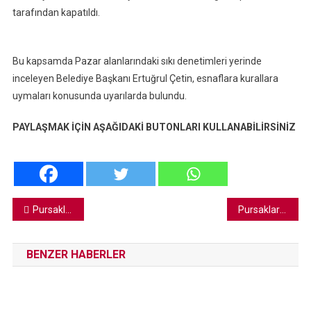
tarafından kapatıldı.
Bu kapsamda Pazar alanlarındaki sıkı denetimleri yerinde
inceleyen Belediye Başkanı Ertuğrul Çetin, esnaflara kurallara
uymaları konusunda uyarılarda bulundu.
PAYLAŞMAK İÇİN AŞAĞIDAKİ BUTONLARI KULLANABİLİRSİNİZ
Yazı
Pursaklar Belediyespor Son Dakika Golü İle Kazandı
Pursaklar’da Bilim ve Teknoloji Atağı
gezinmesi
BENZER HABERLER