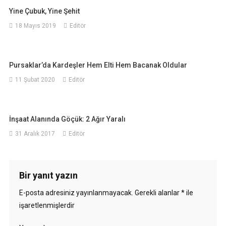
Yine Çubuk, Yine Şehit
18 Mayıs 2019
Editör
Pursaklar’da Kardeşler Hem Elti Hem Bacanak Oldular
11 Şubat 2020
Editör
İnşaat Alanında Göçük: 2 Ağır Yaralı
31 Aralık 2017
Editör
Bir yanıt yazın
E-posta adresiniz yayınlanmayacak.
Gerekli alanlar
*
ile
işaretlenmişlerdir