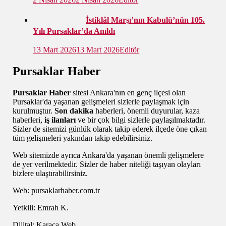
İstiklâl Marşı’nın Kabulü’nün 105.
Yılı Pursaklar’da Anıldı
13 Mart 2026
13 Mart 2026
Editör
Pursaklar Haber
Pursaklar Haber
sitesi Ankara'nın en genç ilçesi olan
Pursaklar'da yaşanan gelişmeleri sizlerle paylaşmak için
kurulmuştur.
Son dakika
haberleri, önemli duyurular, kaza
haberleri,
iş ilanları
ve bir çok bilgi sizlerle paylaşılmaktadır.
Sizler de sitemizi günlük olarak takip ederek ilçede öne çıkan
tüm gelişmeleri yakından takip edebilirsiniz.
Web sitemizde ayrıca Ankara'da yaşanan önemli gelişmelere
de yer verilmektedir. Sizler de haber niteliği taşıyan olayları
bizlere ulaştırabilirsiniz.
Web: pursaklarhaber.com.tr
Yetkili: Emrah K.
Dijital: Karaca Web