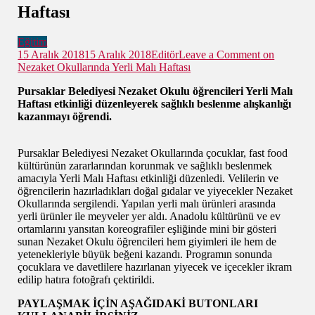
Haftası
Eğitim
15 Aralık 2018
15 Aralık 2018
Editör
Leave a Comment
on
Nezaket Okullarında Yerli Malı Haftası
Pursaklar Belediyesi Nezaket Okulu öğrencileri Yerli Malı
Haftası etkinliği düzenleyerek sağlıklı beslenme alışkanlığı
kazanmayı öğrendi.
Pursaklar Belediyesi Nezaket Okullarında çocuklar, fast food
kültürünün zararlarından korunmak ve sağlıklı beslenmek
amacıyla Yerli Malı Haftası etkinliği düzenledi. Velilerin ve
öğrencilerin hazırladıkları doğal gıdalar ve yiyecekler Nezaket
Okullarında sergilendi. Yapılan yerli malı ürünleri arasında
yerli ürünler ile meyveler yer aldı. Anadolu kültürünü ve ev
ortamlarını yansıtan koreografiler eşliğinde mini bir gösteri
sunan Nezaket Okulu öğrencileri hem giyimleri ile hem de
yetenekleriyle büyük beğeni kazandı. Programın sonunda
çocuklara ve davetlilere hazırlanan yiyecek ve içecekler ikram
edilip hatıra fotoğrafı çektirildi.
PAYLAŞMAK İÇİN AŞAĞIDAKİ BUTONLARI