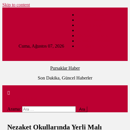
Skip to content
Pursaklar Haber
Son Dakika
Gündem
İş İlanları
Nöbetçi Eczane
Pursaklar Firmaları
Cuma, Ağustos 07, 2026
Ankara Haber
Pursaklar Haber
Son Dakika, Güncel Haberler
site mode button
Arama:
Nezaket Okullarında Yerli Malı