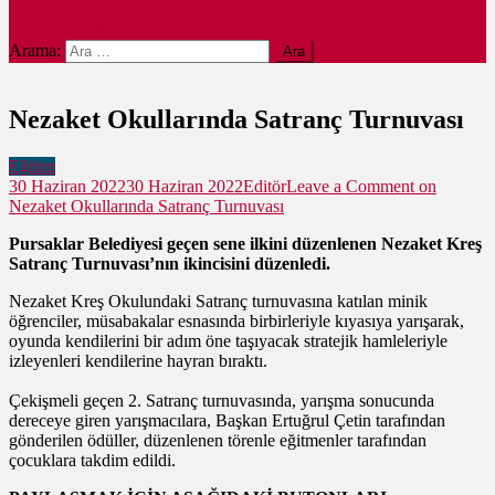
site mode button
Arama:
Nezaket Okullarında Satranç Turnuvası
Eğitim
30 Haziran 2022
30 Haziran 2022
Editör
Leave a Comment
on
Nezaket Okullarında Satranç Turnuvası
Pursaklar Belediyesi geçen sene ilkini düzenlenen Nezaket Kreş
Satranç Turnuvası’nın ikincisini düzenledi.
Nezaket Kreş Okulundaki Satranç turnuvasına katılan minik
öğrenciler, müsabakalar esnasında birbirleriyle kıyasıya yarışarak,
oyunda kendilerini bir adım öne taşıyacak stratejik hamleleriyle
izleyenleri kendilerine hayran bıraktı.
Çekişmeli geçen 2. Satranç turnuvasında, yarışma sonucunda
dereceye giren yarışmacılara, Başkan Ertuğrul Çetin tarafından
gönderilen ödüller, düzenlenen törenle eğitmenler tarafından
çocuklara takdim edildi.