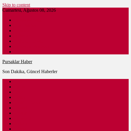
Skip to content
Cumartesi, Ağustos 08, 2026
Pursaklar Haber
Son Dakika
Gündem
İş İlanları
Nöbetçi Eczane
Pursaklar Firmaları
Ankara Haber
Pursaklar Haber
Son Dakika, Güncel Haberler
Güncel
Eğitim
Spor
Sağlık
Kültür – Sanat
Siyaset
Ulaşım
Ekonomi
Ankara
Dünya