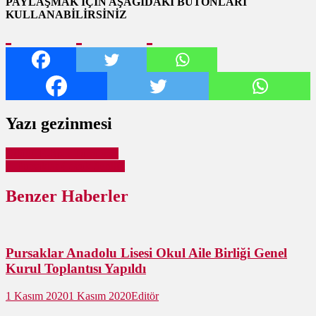
PAYLAŞMAK İÇİN AŞAĞIDAKİ BUTONLARI
KULLANABİLİRSİNİZ
Yazı gezinmesi
Ödüllü E-Spor Turnuvası
2. Pursaklar Çocuk Şenliği
Benzer Haberler
Pursaklar Anadolu Lisesi Okul Aile Birliği Genel
Kurul Toplantısı Yapıldı
1 Kasım 2020
1 Kasım 2020
Editör