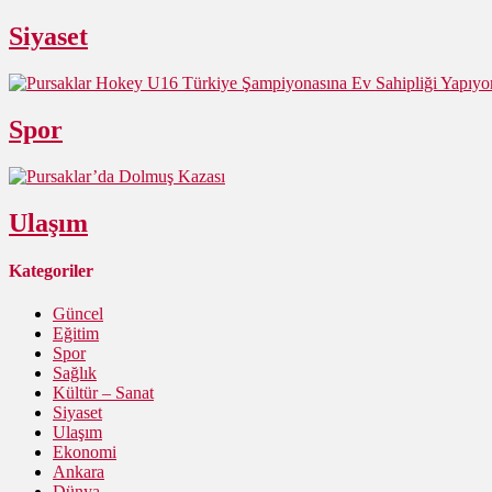
Siyaset
Spor
Ulaşım
Kategoriler
Güncel
Eğitim
Spor
Sağlık
Kültür – Sanat
Siyaset
Ulaşım
Ekonomi
Ankara
Dünya