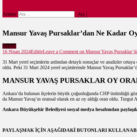
site mode button
Arama:
Mansur Yavaş Pursaklar’dan Ne Kadar Oy
Siyaset
16 Nisan 2024
Editör
Leave a Comment
on Mansur Yavaş Pursaklar’d
31 Mart yerel seçimlerin ardından detaylı sonuçlar ve analizler ortay
oldu. Peki 31 Mart 2024 yerel seçimlerinde Mansur Yavaş Pursaklar’d
MANSUR YAVAŞ PURSAKLAR OY ORA
Ankara’da bulunan ilçelerin büyük çoğunluğunda CHP üstünlüğü göze ç
da Mansur Yavaş’ın oransal olarak en az oy aldığı oran oldu. Turgut 
Ankara Büyükşehir Belediyesi sosyal medya hesabından paylaşılan 
PAYLAŞMAK İÇİN AŞAĞIDAKİ BUTONLARI KULLANABİ