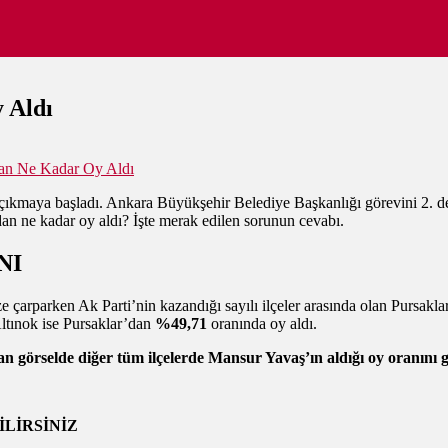
 Aldı
an Ne Kadar Oy Aldı
a çıkmaya başladı. Ankara Büyükşehir Belediye Başkanlığı görevini 2. d
an ne kadar oy aldı? İşte merak edilen sorunun cevabı.
NI
arparken Ak Parti’nin kazandığı sayılı ilçeler arasında olan Pursakl
Altınok ise Pursaklar’dan
%49,71
oranında oy aldı.
görselde diğer tüm ilçelerde Mansur Yavaş’ın aldığı oy oranını gö
LİRSİNİZ