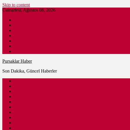
Skip to content
Cumartesi, Ağustos 08, 2026
Pursaklar Haber
Son Dakika
Gündem
İş İlanları
Nöbetçi Eczane
Pursaklar Firmaları
Ankara Haber
Pursaklar Haber
Son Dakika, Güncel Haberler
Güncel
Eğitim
Spor
Sağlık
Kültür – Sanat
Siyaset
Ulaşım
Ekonomi
Ankara
Dünya