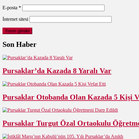
E-posta
*
İnternet sitesi
Son Haber
Pursaklar’da Kazada 8 Yaralı Var
Pursaklar Otobanda Olan Kazada 5 Kişi Ve
Pursaklar Turgut Özal Ortaokulu Öğretme