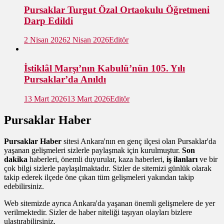
Pursaklar Turgut Özal Ortaokulu Öğretmeni
Darp Edildi
2 Nisan 2026
2 Nisan 2026
Editör
İstiklâl Marşı’nın Kabulü’nün 105. Yılı
Pursaklar’da Anıldı
13 Mart 2026
13 Mart 2026
Editör
Pursaklar Haber
Pursaklar Haber
sitesi Ankara'nın en genç ilçesi olan Pursaklar'da
yaşanan gelişmeleri sizlerle paylaşmak için kurulmuştur.
Son
dakika
haberleri, önemli duyurular, kaza haberleri,
iş ilanları
ve bir
çok bilgi sizlerle paylaşılmaktadır. Sizler de sitemizi günlük olarak
takip ederek ilçede öne çıkan tüm gelişmeleri yakından takip
edebilirsiniz.
Web sitemizde ayrıca Ankara'da yaşanan önemli gelişmelere de yer
verilmektedir. Sizler de haber niteliği taşıyan olayları bizlere
ulaştırabilirsiniz.