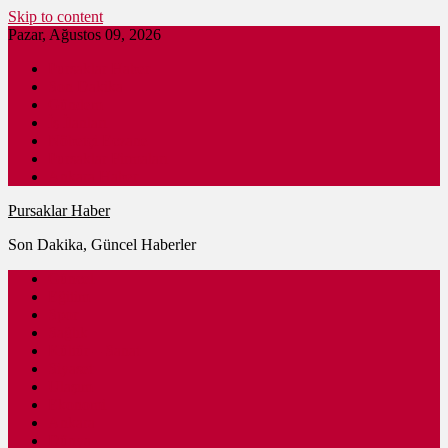
Skip to content
Pazar, Ağustos 09, 2026
Pursaklar Haber
Son Dakika
Gündem
İş İlanları
Nöbetçi Eczane
Pursaklar Firmaları
Ankara Haber
Pursaklar Haber
Son Dakika, Güncel Haberler
Güncel
Eğitim
Spor
Sağlık
Kültür – Sanat
Siyaset
Ulaşım
Ekonomi
Ankara
Dünya