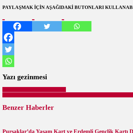
PAYLAŞMAK İÇİN AŞAĞIDAKİ BUTONLARI KULLANABİ
Yazı gezinmesi
Ankara 2021 Kurban Satış Yerleri
Gümüşoluk Kurban Pazarı Bayrama Hazır! Randevu Almayı Unutma
Benzer Haberler
Pursaklar’da Yaşam Kart ve Erdemli Gençlik Kartı 