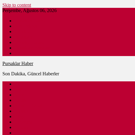
Skip to content
Perşembe, Ağustos 06, 2026
Pursaklar Haber
Son Dakika
Gündem
İş İlanları
Nöbetçi Eczane
Pursaklar Firmaları
Ankara Haber
Pursaklar Haber
Son Dakika, Güncel Haberler
Güncel
Eğitim
Spor
Sağlık
Kültür – Sanat
Siyaset
Ulaşım
Ekonomi
Ankara
Dünya