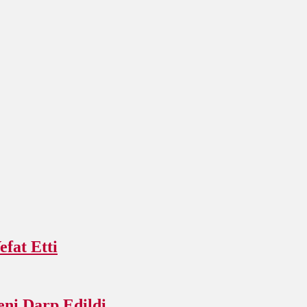
fat Etti
ni Darp Edildi