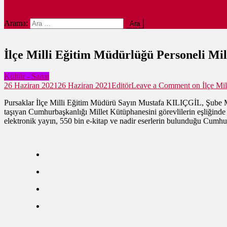
site mode button
Arama:
İlçe Milli Eğitim Müdürlüğü Personeli Mil
Kültür - Sanat
26 Haziran 2021
26 Haziran 2021
Editör
Leave a Comment
on İlçe Mil
Pursaklar İlçe Milli Eğitim Müdürü Sayın Mustafa KILIÇGİL, Şube M
taşıyan Cumhurbaşkanlığı Millet Kütüphanesini görevlilerin eşliğinde
elektronik yayın, 550 bin e-kitap ve nadir eserlerin bulunduğu Cumhur