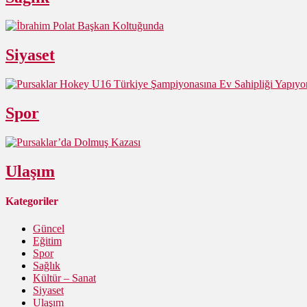
Siyaset
Spor
Ulaşım
Kategoriler
Güncel
Eğitim
Spor
Sağlık
Kültür – Sanat
Siyaset
Ulaşım