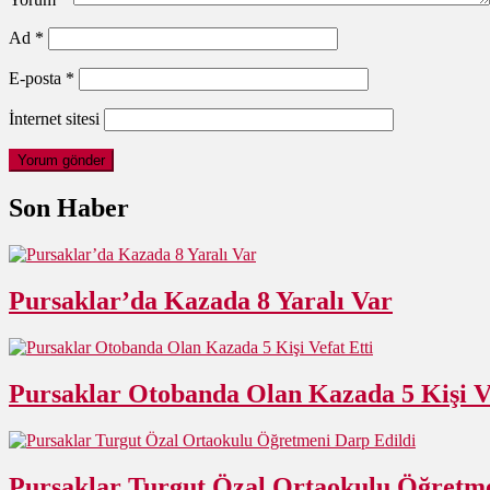
Ad
*
E-posta
*
İnternet sitesi
Son Haber
Pursaklar’da Kazada 8 Yaralı Var
Pursaklar Otobanda Olan Kazada 5 Kişi Ve
Pursaklar Turgut Özal Ortaokulu Öğretme