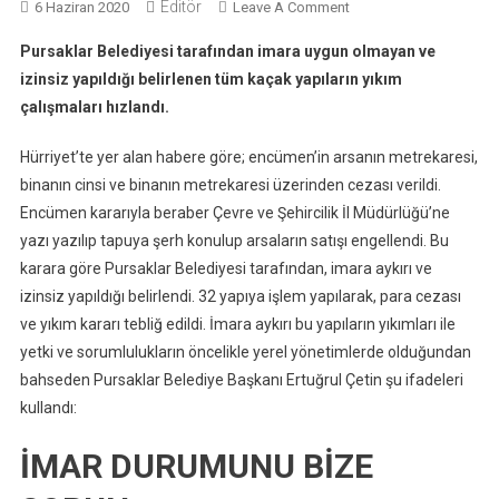
Editör
On
6 Haziran 2020
Leave A Comment
Hobi
Pursaklar Belediyesi tarafından imara uygun olmayan ve
Bahçesi
izinsiz yapıldığı belirlenen tüm kaçak yapıların yıkım
Alacaklar
çalışmaları hızlandı.
Dikkat!
Hürriyet’te yer alan habere göre; encümen’in arsanın metrekaresi,
binanın cinsi ve binanın metrekaresi üzerinden cezası verildi.
Encümen kararıyla beraber Çevre ve Şehircilik İl Müdürlüğü’ne
yazı yazılıp tapuya şerh konulup arsaların satışı engellendi. Bu
karara göre Pursaklar Belediyesi tarafından, imara aykırı ve
izinsiz yapıldığı belirlendi. 32 yapıya işlem yapılarak, para cezası
ve yıkım kararı tebliğ edildi. İmara aykırı bu yapıların yıkımları ile
yetki ve sorumlulukların öncelikle yerel yönetimlerde olduğundan
bahseden Pursaklar Belediye Başkanı Ertuğrul Çetin şu ifadeleri
kullandı:
İMAR DURUMUNU BİZE