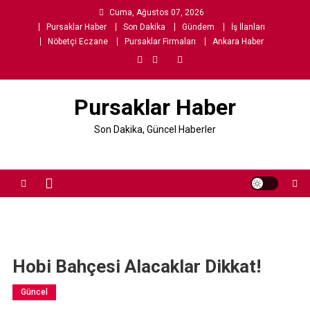
Skip
Cuma, Ağustos 07, 2026
to
Pursaklar Haber
Son Dakika
Gündem
İş İlanları
content
Nöbetçi Eczane
Pursaklar Firmaları
Ankara Haber
Pursaklar Haber
Son Dakika, Güncel Haberler
Hobi Bahçesi Alacaklar Dikkat!
Güncel