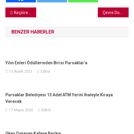
Yazı
Keçiören Gümüşdere Ihlamur Vadisi Temizleniyor
Çevre Dostu 4 Yeni Proje
gezinmesi
BENZER HABERLER
Yılın Enleri Ödüllerinden Birisi Pursaklar’a
13 Aralık 2021
Editör
Pursaklar Belediyesi 13 Adet ATM Yerini İhaleyle Kiraya
Verecek
17 Mayıs 2020
Editör
Okey Oynayan Kafeye Baskın