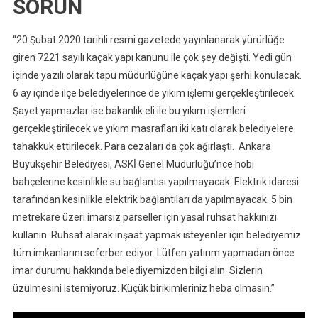
SORUN
“20 Şubat 2020 tarihli resmi gazetede yayınlanarak yürürlüğe
giren 7221 sayılı kaçak yapı kanunu ile çok şey değişti. Yedi gün
içinde yazılı olarak tapu müdürlüğüne kaçak yapı şerhi konulacak.
6 ay içinde ilçe belediyelerince de yıkım işlemi gerçekleştirilecek.
Şayet yapmazlar ise bakanlık eli ile bu yıkım işlemleri
gerçekleştirilecek ve yıkım masrafları iki katı olarak belediyelere
tahakkuk ettirilecek. Para cezaları da çok ağırlaştı. Ankara
Büyükşehir Belediyesi, ASKİ Genel Müdürlüğü’nce hobi
bahçelerine kesinlikle su bağlantısı yapılmayacak. Elektrik idaresi
tarafından kesinlikle elektrik bağlantıları da yapılmayacak. 5 bin
metrekare üzeri imarsız parseller için yasal ruhsat hakkınızı
kullanın. Ruhsat alarak inşaat yapmak isteyenler için belediyemiz
tüm imkanlarını seferber ediyor. Lütfen yatırım yapmadan önce
imar durumu hakkında belediyemizden bilgi alın. Sizlerin
üzülmesini istemiyoruz. Küçük birikimleriniz heba olmasın.”