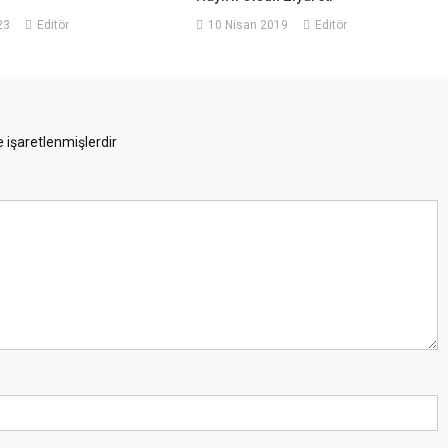
23
Editör
10 Nisan 2019
Editör
e işaretlenmişlerdir