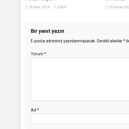
28 Mart 2019
Editör
10 Nisan 20
Bir yanıt yazın
E-posta adresiniz yayınlanmayacak.
Gerekli alanlar
*
il
Yorum
*
Ad
*