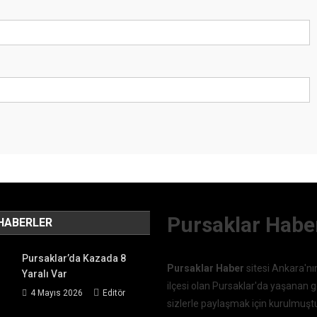
Pursaklar Habe
HABERLER
Pursaklar’da Kazada 8
Pursaklar Haber
sitesi Ankara'nı
Yaralı Var
ilçesi olan Pursaklar'da yaşanan g
4 Mayıs 2026
Editör
sizlerle paylaşmak için kurulmuşt