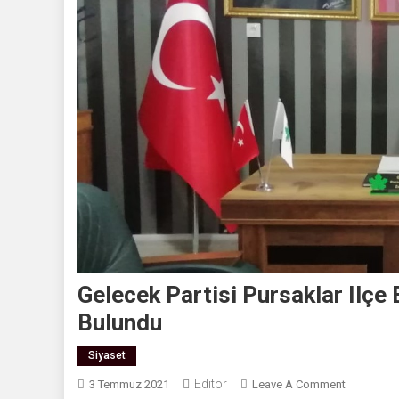
Gelecek Partisi Pursaklar Ilçe
Bulundu
Siyaset
Editör
On
3 Temmuz 2021
Leave A Comment