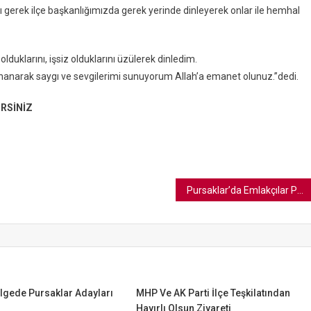
 gerek ilçe başkanlığımızda gerek yerinde dinleyerek onlar ile hemhal
 olduklarını, işsiz olduklarını üzülerek dinledim.
inanarak saygı ve sevgilerimi sunuyorum Allah’a emanet olunuz.”dedi.
RSİNİZ
Pursaklar’da Emlakçılar Pazar Günü Kapalı Olacak
lgede Pursaklar Adayları
MHP Ve AK Parti İlçe Teşkilatından
Hayırlı Olsun Ziyareti