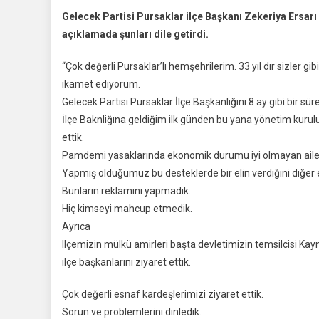
Gelecek
Gelecek Partisi Pursaklar ilçe Başkanı Zekeriya Ersar
Partisi
açıklamada şunları dile getirdi.
Pursaklar
Ilçe
“Çok değerli Pursaklar’lı hemşehrilerim. 33 yıl dır sizler g
Başkanı
ikamet ediyorum.
Ersarı
Gelecek Partisi Pursaklar İlçe Başkanlığını 8 ay gibi bir s
Basın
Açıklamas
İlçe Baknliğına geldiğim ilk günden bu yana yönetim kuru
Bulundu
ettik.
Pamdemi yasaklarında ekonomik durumu iyi olmayan ailel
Yapmış olduğumuz bu desteklerde bir elin verdiğini diğe
Bunların reklamını yapmadık.
Hiç kimseyi mahcup etmedik.
Ayrıca
Ilçemizin mülkü amirleri başta devletimizin temsilcisi Ka
ilçe başkanlarını ziyaret ettik.
Çok değerli esnaf kardeşlerimizi ziyaret ettik.
Sorun ve problemlerini dinledik.