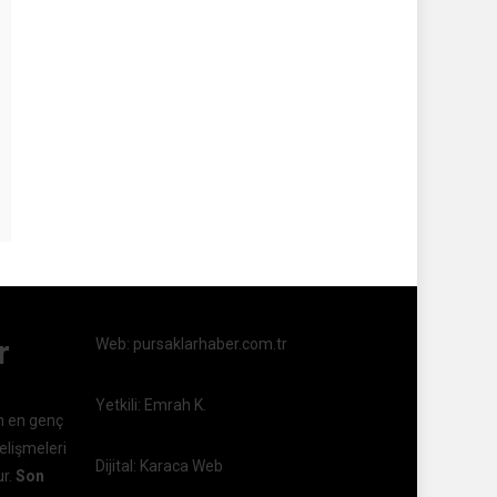
r
Web: pursaklarhaber.com.tr
Yetkili: Emrah K.
n en genç
elişmeleri
Dijital: Karaca Web
ur.
Son