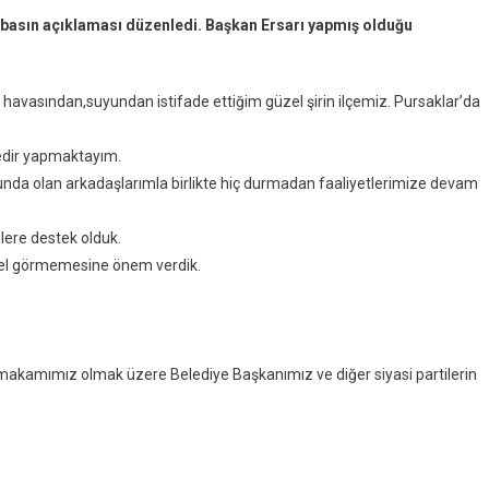
ı basın açıklaması düzenledi. Başkan Ersarı yapmış olduğu
ibi havasından,suyundan istifade ettiğim güzel şirin ilçemiz. Pursaklar’da
üredir yapmaktayım.
ında
lunda olan arkadaşlarımla birlikte hiç durmadan faaliyetlerimize devam
ere destek olduk.
r el görmemesine önem verdik.
ymakamımız olmak üzere Belediye Başkanımız ve diğer siyasi partilerin