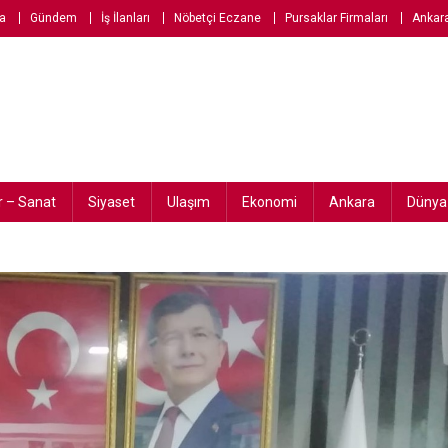
a
Gündem
İş İlanları
Nöbetçi Eczane
Pursaklar Firmaları
Ankar
r – Sanat
Siyaset
Ulaşım
Ekonomi
Ankara
Dünya