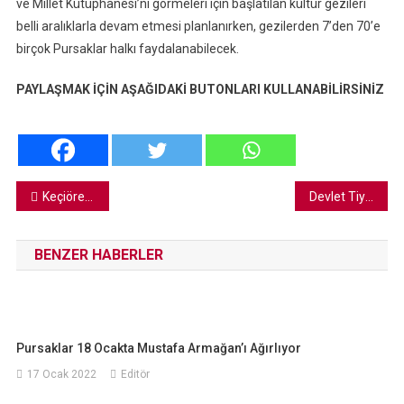
ve Millet Kütüphanesi’ni görmeleri için başlatılan kültür gezileri
belli aralıklarla devam etmesi planlanırken, gezilerden 7’den 70’e
birçok Pursaklar halkı faydalanabilecek.
PAYLAŞMAK İÇİN AŞAĞIDAKİ BUTONLARI KULLANABİLİRSİNİZ
Yazı
Keçiören’de Şüpheli Ölüm
Devlet Tiyatroları Pursaklar’da
gezinmesi
BENZER HABERLER
Pursaklar 18 Ocakta Mustafa Armağan’ı Ağırlıyor
17 Ocak 2022
Editör