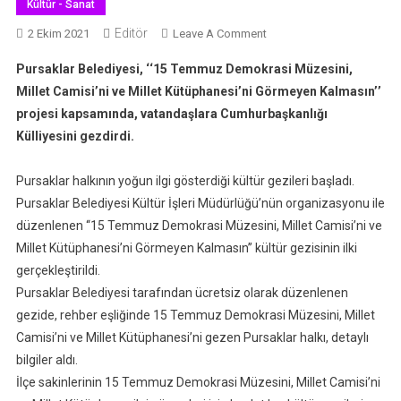
Kültür - Sanat
Editör
On
2 Ekim 2021
Leave A Comment
Cumhurbaşkanlığı
Pursaklar Belediyesi, ‘‘15 Temmuz Demokrasi Müzesini,
Külliyesi
Millet Camisi’ni ve Millet Kütüphanesi’ni Görmeyen Kalmasın’’
Pursaklar
projesi kapsamında, vatandaşlara Cumhurbaşkanlığı
Halkı’nı
Külliyesini gezdirdi.
Ağırladı
Pursaklar halkının yoğun ilgi gösterdiği kültür gezileri başladı.
Pursaklar Belediyesi Kültür İşleri Müdürlüğü’nün organizasyonu ile
düzenlenen ‘‘15 Temmuz Demokrasi Müzesini, Millet Camisi’ni ve
Millet Kütüphanesi’ni Görmeyen Kalmasın’’ kültür gezisinin ilki
gerçekleştirildi.
Pursaklar Belediyesi tarafından ücretsiz olarak düzenlenen
gezide, rehber eşliğinde 15 Temmuz Demokrasi Müzesini, Millet
Camisi’ni ve Millet Kütüphanesi’ni gezen Pursaklar halkı, detaylı
bilgiler aldı.
İlçe sakinlerinin 15 Temmuz Demokrasi Müzesini, Millet Camisi’ni