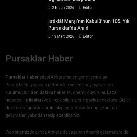
2 Nisan 2026
Editör
İstiklâl Marşı’nın Kabulü’nün 105. Yılı
Pursaklar’da Anıldı
13 Mart 2026
Editör
Pursaklar Haber
Pursaklar Haber
sitesi Ankara'nın en genç ilçesi olan
Pursaklar'da yaşanan gelişmeleri sizlerle paylaşmak için
kurulmuştur.
Son dakika
haberleri, önemli duyurular, kaza
haberleri,
iş ilanları
ve bir çok bilgi sizlerle paylaşılmaktadır. Sizler
de sitemizi günlük olarak takip ederek ilçede öne çıkan tüm
gelişmeleri yakından takip edebilirsiniz.
Web sitemizde ayrıca Ankara'da yaşanan önemli gelişmelere de