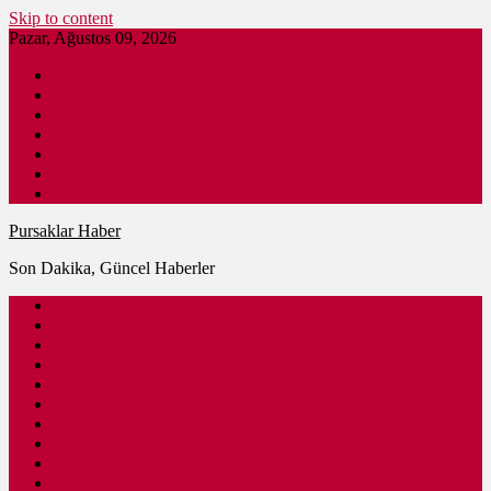
Skip to content
Pazar, Ağustos 09, 2026
Pursaklar Haber
Son Dakika
Gündem
İş İlanları
Nöbetçi Eczane
Pursaklar Firmaları
Ankara Haber
Pursaklar Haber
Son Dakika, Güncel Haberler
Güncel
Eğitim
Spor
Sağlık
Kültür – Sanat
Siyaset
Ulaşım
Ekonomi
Ankara
Dünya