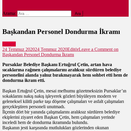
site mode button
Arama:
Başkandan Personel Dondurma İkramı
Güncel
24 Temmuz 2020
24 Temmuz 2020
Editör
Leave a Comment
on
Başkandan Personel Dondurma İkramı
Pursaklar Belediye Başkanı Ertuğrul Çetin, artan hava
sıcaklarına rağmen çalışmalarını aralıksız sürdüren belediye
personelini alanda yalnız bırakmayarak hem sohbet etti hem de
dondurma ikram etti.
Başkan Ertuğrul Çetin, mesai mefhumu gözetmeksizin Pursaklar’ın
sokaklarını nakış nakış işleyerek gözleri büyüleyen modern ve
geleneksel kilitli parke taşı döşeme çalışmaları ve asfalt çalışmaları
gerçekleştiren personeli unutmadı.
İlçenin dört bir yanında çalışmalarını aralıksız sürdüren belediye
ekiplerini ziyaret eden Başkan Çetin, hem çalışmaları yerinde
inceledi hem de dondurma ikramında bulundu.
Başkanın jesti karşısında mutlulukları gözlerinden okunan