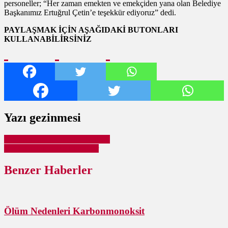
personeller; “Her zaman emekten ve emekçiden yana olan Belediye
Başkanımız Ertuğrul Çetin’e teşekkür ediyoruz” dedi.
PAYLAŞMAK İÇİN AŞAĞIDAKİ BUTONLARI
KULLANABİLİRSİNİZ
Yazı gezinmesi
Altınova Aile Merkezine Makyaj
Her Gün Temiz Bir Pursaklar
Benzer Haberler
Ölüm Nedenleri Karbonmonoksit