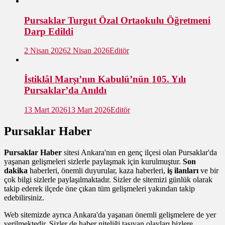
Pursaklar Turgut Özal Ortaokulu Öğretmeni
Darp Edildi
2 Nisan 2026
2 Nisan 2026
Editör
İstiklâl Marşı’nın Kabulü’nün 105. Yılı
Pursaklar’da Anıldı
13 Mart 2026
13 Mart 2026
Editör
Pursaklar Haber
Pursaklar Haber
sitesi Ankara'nın en genç ilçesi olan Pursaklar'da
yaşanan gelişmeleri sizlerle paylaşmak için kurulmuştur.
Son
dakika
haberleri, önemli duyurular, kaza haberleri,
iş ilanları
ve bir
çok bilgi sizlerle paylaşılmaktadır. Sizler de sitemizi günlük olarak
takip ederek ilçede öne çıkan tüm gelişmeleri yakından takip
edebilirsiniz.
Web sitemizde ayrıca Ankara'da yaşanan önemli gelişmelere de yer
verilmektedir. Sizler de haber niteliği taşıyan olayları bizlere