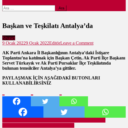
site mode button
Arama:
Başkan ve Teşkilatı Antalya’da
Siyaset
on
9 Ocak 2022
9 Ocak 2022
Editör
Leave a Comment
Başkan
AK Parti Ankara İl Başkanlığının Antalya’daki İstişare
ve
Toplantısı’na katılmak için Başkan Çetin, Ak Parti İlçe Başkanı
Teşkilatı
Servet Türkayık ve Ak Parti Pursaklar İlçe Teşkilatında
Antalya’da
bulunan temsilciler Antalya’ya gittiler.
PAYLAŞMAK İÇİN AŞAĞIDAKİ BUTONLARI
KULLANABİLİRSİNİZ
Yazı
Pursaklar 1. Kitap Okuma Günleri Etkinlikleri Belli Oldu
Pursaklar Saray’da Afgan Aileye Saldırı