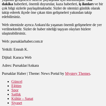
dakika
haberleri, önemli duyurular, kaza haberleri,
iş ilanları
ve bir
çok bilgi sizlerle paylaşılmaktadır. Sizler de sitemizi günlük olarak
takip ederek ilçede öne çıkan tüm gelişmeleri yakından takip
edebilirsiniz.
Web sitemizde ayrıca Ankara'da yaşanan önemli gelişmelere de yer
verilmektedir. Sizler de haber niteliği taşıyan olayları bizlere
ulaştırabilirsiniz.
Web: pursaklarhaber.com.tr
Yetkili: Emrah K.
Dijital: Karaca Web
Adres: Pursaklar/Ankara
Pursaklar Haber
|
Theme: News Portal by
Mystery Themes
.
Güncel
Eğitim
Spor
Sağlık
Kültür – Sanat
Siyaset