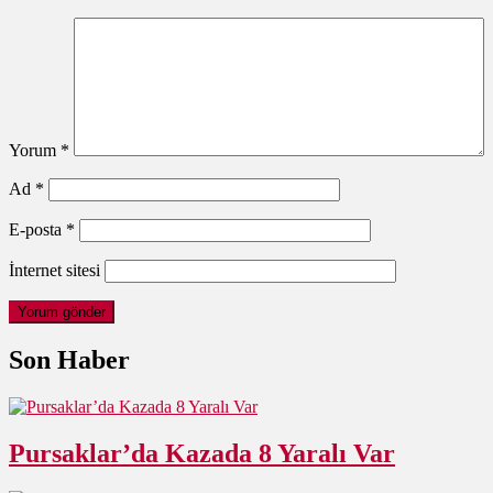
Yorum
*
Ad
*
E-posta
*
İnternet sitesi
Son Haber
Pursaklar’da Kazada 8 Yaralı Var