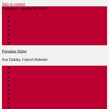
Skip to content
Cumartesi, Ağustos 08, 2026
Pursaklar Haber
Son Dakika
Gündem
İş İlanları
Nöbetçi Eczane
Pursaklar Firmaları
Ankara Haber
Pursaklar Haber
Son Dakika, Güncel Haberler
Güncel
Eğitim
Spor
Sağlık
Kültür – Sanat
Siyaset
Ulaşım
Ekonomi
Ankara
Dünya