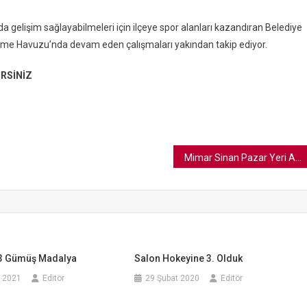
 gelişim sağlayabilmeleri için ilçeye spor alanları kazandıran Belediye
üzme Havuzu’nda devam eden çalışmaları yakından takip ediyor.
RSİNİZ
Mimar Sinan Pazar Yeri Açıldı
 3 Gümüş Madalya
Salon Hokeyine 3. Olduk
 2021
Editör
29 Şubat 2020
Editör