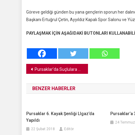
Alanı
Göreve geldiği günden bu yana gençlerin sporun her dalında
Ve
Yüzme
Başkanı Ertuğrul Çetin, Ayyıldız Kapalı Spor Salonu ve Y
Havuzu
PAYLAŞMAK İÇİN AŞAĞIDAKİ BUTONLARI KULLANABİLİ
Yazı
Pursaklar’da Suçlulara Göz Açtırılmıyor
gezinmesi
BENZER HABERLER
Pursaklar 6. Kayak Şenliği Llgaz’da
Pursaklar’a
Yapıldı
24 Temmuz
22 Şubat 2018
Editör