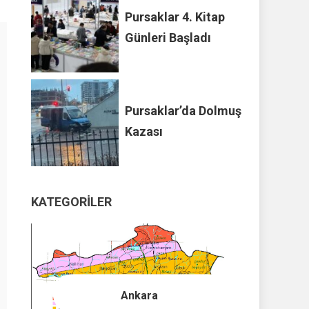
Pursaklar 4. Kitap
Günleri Başladı
Pursaklar’da Dolmuş
Kazası
KATEGORILER
Ankara