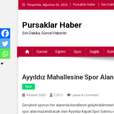
Skip
Pursaklar Haber
Son Daki
Perşembe, Ağustos 06, 2026
to
content
Pursaklar Haber
Son Dakika, Güncel Haberler
Güncel
Eğitim
Spor
Sağlık
Kült
Ayyıldız Mahallesine Spor Ala
Spor
Editör
On
4 Kasım 2023
Leave A Comment
Ayyıldız
Gençlerin sporun her alanında kendilerini geliştirebilmeleri
Mahallesi
spor alanı kazandıracak olan Ayyıldız Kapalı Spor Salon
Spor