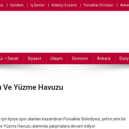
ka
Gündem
İş İlanları
Nöbetçi Eczane
Pursaklar Firmaları
Ankar
ür – Sanat
Siyaset
Ulaşım
Ekonomi
Ankara
Düny
nı Ve Yüzme Havuzu
 için ilçeye spor alanları kazandıran Pursaklar Belediyesi, şehre yeni bir
ne
u ve Yüzme Havuzu alanında çalışmalara devam ediyor.