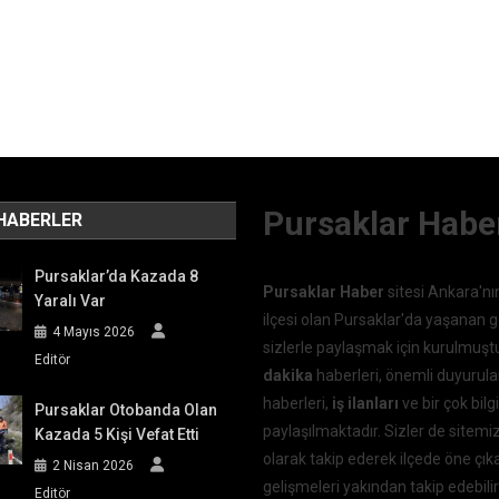
Pursaklar Habe
HABERLER
Pursaklar’da Kazada 8
Pursaklar Haber
sitesi Ankara'nı
Yaralı Var
ilçesi olan Pursaklar'da yaşanan g
4 Mayıs 2026
sizlerle paylaşmak için kurulmuşt
Editör
dakika
haberleri, önemli duyurula
haberleri,
iş ilanları
ve bir çok bilgi
Pursaklar Otobanda Olan
paylaşılmaktadır. Sizler de sitemi
Kazada 5 Kişi Vefat Etti
olarak takip ederek ilçede öne çı
2 Nisan 2026
gelişmeleri yakından takip edebilir
Editör