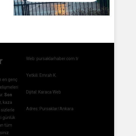
r
Web: pursaklarhaber.com.tr
Yetkili: Emrah K.
n en genç
elişmeleri
Dijital: Karaca Web
ur.
Son
r, kaza
Adres: Pursaklar/Ankara
 sizlerle
zi günlük
kan tüm
siniz.