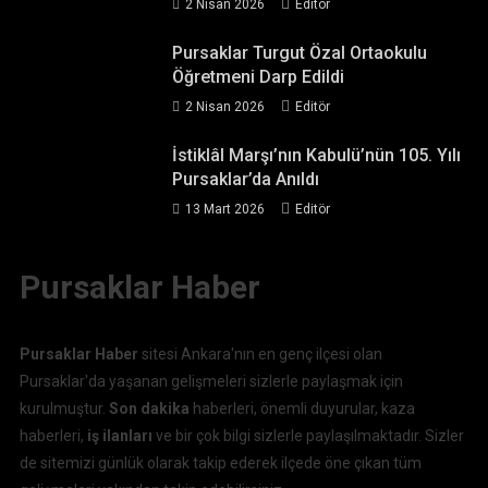
2 Nisan 2026
Editör
Pursaklar Turgut Özal Ortaokulu
Öğretmeni Darp Edildi
2 Nisan 2026
Editör
İstiklâl Marşı’nın Kabulü’nün 105. Yılı
Pursaklar’da Anıldı
13 Mart 2026
Editör
Pursaklar Haber
Pursaklar Haber
sitesi Ankara'nın en genç ilçesi olan
Pursaklar'da yaşanan gelişmeleri sizlerle paylaşmak için
kurulmuştur.
Son dakika
haberleri, önemli duyurular, kaza
haberleri,
iş ilanları
ve bir çok bilgi sizlerle paylaşılmaktadır. Sizler
de sitemizi günlük olarak takip ederek ilçede öne çıkan tüm