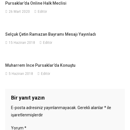
Pursaklar’da Online Halk Meclisi
26 Mart 2020
Editör
Selçuk Çetin Ramazan Bayramı Mesajı Yayınladı
15 Haziran 2018
Editör
Muharrem İnce Pursaklar’da Konuştu
5 Haziran 2018
Editör
Bir yanıt yazın
E-posta adresiniz yayınlanmayacak.
Gerekli alanlar
*
ile
işaretlenmişlerdir
Yorum
*