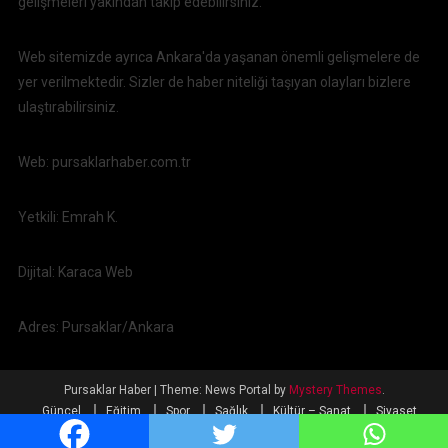
gelişmeleri yakından takip edebilirsiniz.
Web sitemizde ayrıca Ankara'da yaşanan önemli gelişmelere de
yer verilmektedir. Sizler de haber niteliği taşıyan olayları bizlere
ulaştırabilirsiniz.
Web: pursaklarhaber.com.tr
Yetkili: Emrah K.
Dijital: Karaca Web
Adres: Pursaklar/Ankara
Pursaklar Haber
|
Theme: News Portal by
Mystery Themes
.
Güncel
Eğitim
Spor
Sağlık
Kültür – Sanat
Siyaset
Ulaşım
Ekonomi
Ankara
Dünya