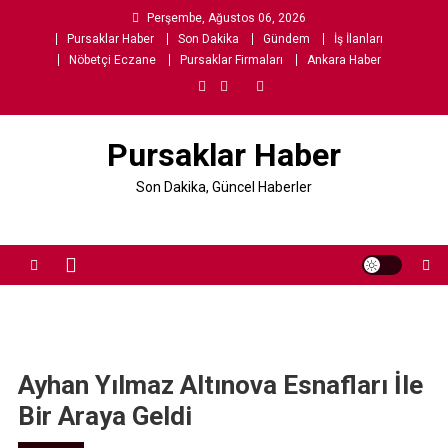
Skip
Perşembe, Ağustos 06, 2026
to
Pursaklar Haber
Son Dakika
Gündem
İş İlanları
content
Nöbetçi Eczane
Pursaklar Firmaları
Ankara Haber
Pursaklar Haber
Son Dakika, Güncel Haberler
Ayhan Yılmaz Altınova Esnafları İle
Bir Araya Geldi