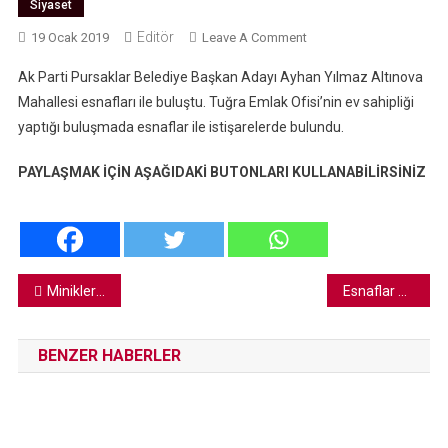
Siyaset
Editör
On
19 Ocak 2019
Leave A Comment
Ayhan
Ak Parti Pursaklar Belediye Başkan Adayı Ayhan Yılmaz Altınova
Yılmaz
Mahallesi esnafları ile buluştu. Tuğra Emlak Ofisi’nin ev sahipliği
Altınova
yaptığı buluşmada esnaflar ile istişarelerde bulundu.
Esnafları
İle
PAYLAŞMAK İÇİN AŞAĞIDAKİ BUTONLARI KULLANABİLİRSİNİZ
Bir
Araya
Geldi
Yazı
Minikler Acil Durum Numaralarını Öğreniyor
Esnaflar Derneğinden Çetin’e Teşekkür Plaketi
gezinmesi
BENZER HABERLER