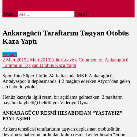
site mode button
Arama:
Ankaragücü Taraftarını Taşıyan Otobüs
Kaza Yaptı
Ankara
2 Mart 2019
2 Mart 2019
Editör
Leave a Comment
on Ankaragücü
Taraftarını Taşıyan Otobüs Kaza Yaptı
Spor Toto Süper Lig’in 24. haftasında MKE Ankaragücü,
Antalyaspor’u deplasmanda 4-2 mağlup ederken Afyon’dan gelen
acı haberle yıkıldı.
Henüz kazayla ilgili resmi bir açıklama gelmezken, 2 taraftarın
hayatını kaybettiği belirtiliyor.Videoyu Oynat
ANKARAGÜCÜ RESMİ HESABINDAN “YASTAYIZ”
PAYLAŞIMI
Ankara temsilcisi taraftarlarını taşıyan deplasman otobüsünün
devrilmesi haberinin ardından kulüp resmi Twitter hesabı “Sonu