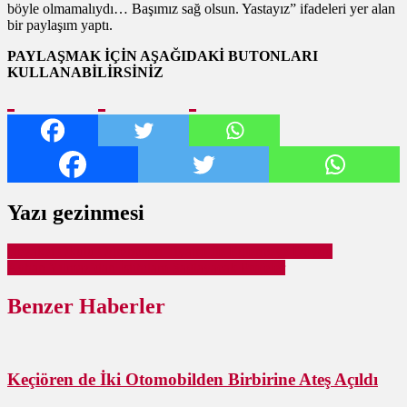
böyle olmamalıydı… Başımız sağ olsun. Yastayız” ifadeleri yer alan
bir paylaşım yaptı.
PAYLAŞMAK İÇİN AŞAĞIDAKİ BUTONLARI
KULLANABİLİRSİNİZ
Yazı gezinmesi
Nezaket Okulu Öğrencileri Tiyatro İle Eğlenceye Doydu
Ayhan Yılmaz’dan İstihdam Sağlayacak Projeler
Benzer Haberler
Keçiören de İki Otomobilden Birbirine Ateş Açıldı