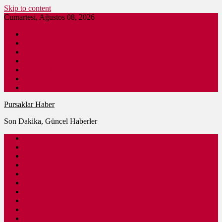
Skip to content
Cumartesi, Ağustos 08, 2026
Pursaklar Haber
Son Dakika
Gündem
İş İlanları
Nöbetçi Eczane
Pursaklar Firmaları
Ankara Haber
Pursaklar Haber
Son Dakika, Güncel Haberler
Güncel
Eğitim
Spor
Sağlık
Kültür – Sanat
Siyaset
Ulaşım
Ekonomi
Ankara
Dünya