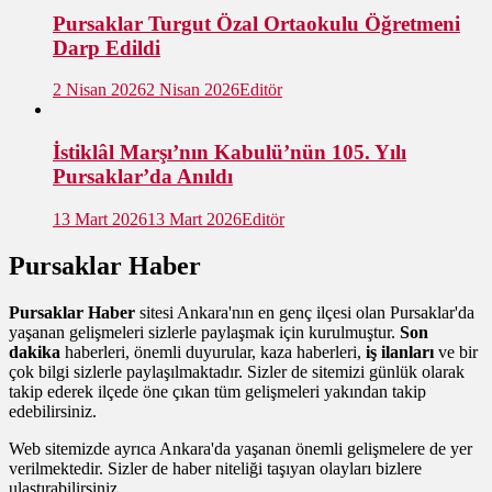
Pursaklar Turgut Özal Ortaokulu Öğretmeni
Darp Edildi
2 Nisan 2026
2 Nisan 2026
Editör
İstiklâl Marşı’nın Kabulü’nün 105. Yılı
Pursaklar’da Anıldı
13 Mart 2026
13 Mart 2026
Editör
Pursaklar Haber
Pursaklar Haber
sitesi Ankara'nın en genç ilçesi olan Pursaklar'da
yaşanan gelişmeleri sizlerle paylaşmak için kurulmuştur.
Son
dakika
haberleri, önemli duyurular, kaza haberleri,
iş ilanları
ve bir
çok bilgi sizlerle paylaşılmaktadır. Sizler de sitemizi günlük olarak
takip ederek ilçede öne çıkan tüm gelişmeleri yakından takip
edebilirsiniz.
Web sitemizde ayrıca Ankara'da yaşanan önemli gelişmelere de yer
verilmektedir. Sizler de haber niteliği taşıyan olayları bizlere
ulaştırabilirsiniz.