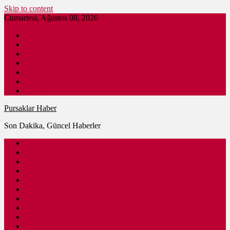
Skip to content
Cumartesi, Ağustos 08, 2026
Pursaklar Haber
Son Dakika
Gündem
İş İlanları
Nöbetçi Eczane
Pursaklar Firmaları
Ankara Haber
Pursaklar Haber
Son Dakika, Güncel Haberler
Güncel
Eğitim
Spor
Sağlık
Kültür – Sanat
Siyaset
Ulaşım
Ekonomi
Ankara
Dünya