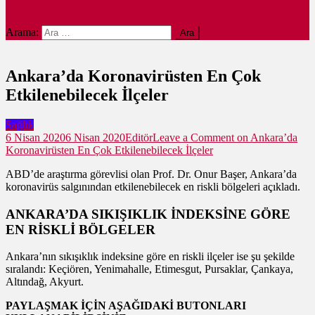
site mode button
Arama:
Ankara’da Koronavirüsten En Çok
Etkilenebilecek İlçeler
Sağlık
6 Nisan 2020
6 Nisan 2020
Editör
Leave a Comment
on Ankara’da
Koronavirüsten En Çok Etkilenebilecek İlçeler
ABD’de araştırma görevlisi olan Prof. Dr. Onur Başer, Ankara’da
koronavirüs salgınından etkilenebilecek en riskli bölgeleri açıkladı.
ANKARA’DA SIKIŞIKLIK İNDEKSİNE GÖRE
EN RİSKLİ BÖLGELER
Ankara’nın sıkışıklık indeksine göre en riskli ilçeler ise şu şekilde
sıralandı: Keçiören, Yenimahalle, Etimesgut, Pursaklar, Çankaya,
Altındağ, Akyurt.
PAYLAŞMAK İÇİN AŞAĞIDAKİ BUTONLARI