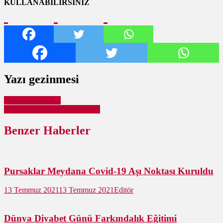
KULLANABİLİRSİNİZ
Yazı gezinmesi
Bir Oda, Üç Okul
Pursaklar’da Komşuya Destek
Benzer Haberler
Pursaklar Meydana Covid-19 Aşı Noktası Kuruldu
13 Temmuz 2021
13 Temmuz 2021
Editör
Dünya Diyabet Günü Farkındalık Eğitimi