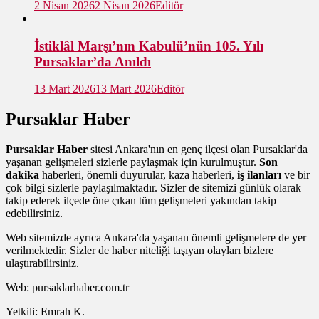
2 Nisan 2026
2 Nisan 2026
Editör
İstiklâl Marşı’nın Kabulü’nün 105. Yılı
Pursaklar’da Anıldı
13 Mart 2026
13 Mart 2026
Editör
Pursaklar Haber
Pursaklar Haber
sitesi Ankara'nın en genç ilçesi olan Pursaklar'da
yaşanan gelişmeleri sizlerle paylaşmak için kurulmuştur.
Son
dakika
haberleri, önemli duyurular, kaza haberleri,
iş ilanları
ve bir
çok bilgi sizlerle paylaşılmaktadır. Sizler de sitemizi günlük olarak
takip ederek ilçede öne çıkan tüm gelişmeleri yakından takip
edebilirsiniz.
Web sitemizde ayrıca Ankara'da yaşanan önemli gelişmelere de yer
verilmektedir. Sizler de haber niteliği taşıyan olayları bizlere
ulaştırabilirsiniz.
Web: pursaklarhaber.com.tr
Yetkili: Emrah K.