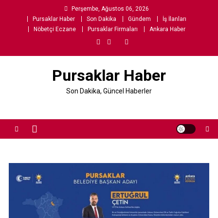
Skip
Perşembe, Ağustos 06, 2026
to
Pursaklar Haber
Son Dakika
Gündem
İş İlanları
content
Nöbetçi Eczane
Pursaklar Firmaları
Ankara Haber
Pursaklar Haber
Son Dakika, Güncel Haberler