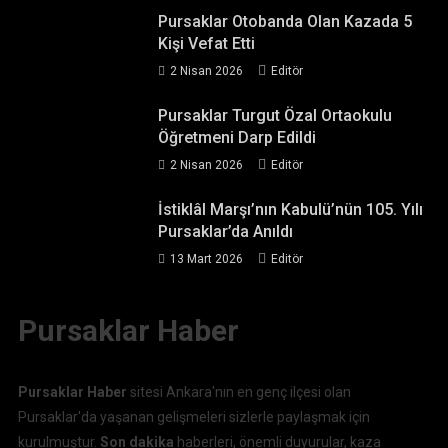
Pursaklar Otobanda Olan Kazada 5
Kişi Vefat Etti
2 Nisan 2026
Editör
Pursaklar Turgut Özal Ortaokulu
Öğretmeni Darp Edildi
2 Nisan 2026
Editör
İstiklâl Marşı’nın Kabulü’nün 105. Yılı
Pursaklar’da Anıldı
13 Mart 2026
Editör
Pursaklar Haber
Pursaklar Haber
sitesi Ankara'nın en genç ilçesi olan
Pursaklar'da yaşanan gelişmeleri sizlerle paylaşmak için
kurulmuştur.
Son dakika
haberleri, önemli duyurular, kaza