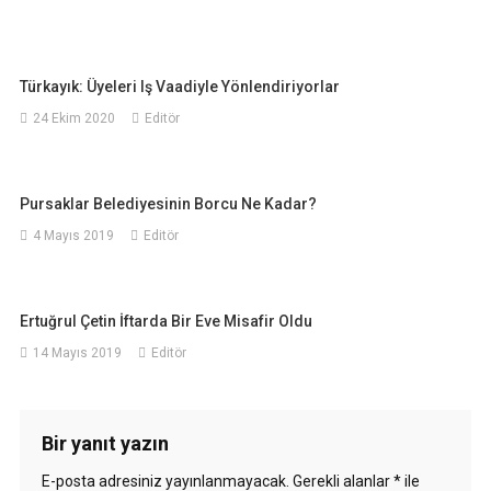
Türkayık: Üyeleri Iş Vaadiyle Yönlendiriyorlar
24 Ekim 2020
Editör
Pursaklar Belediyesinin Borcu Ne Kadar?
4 Mayıs 2019
Editör
Ertuğrul Çetin İftarda Bir Eve Misafir Oldu
14 Mayıs 2019
Editör
Bir yanıt yazın
E-posta adresiniz yayınlanmayacak.
Gerekli alanlar
*
ile