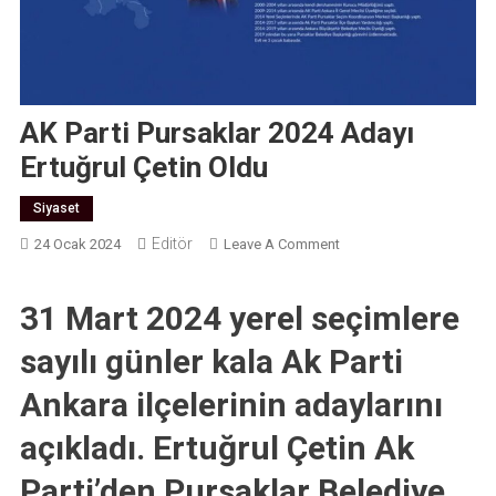
AK Parti Pursaklar 2024 Adayı
Ertuğrul Çetin Oldu
Siyaset
Editör
On
24 Ocak 2024
Leave A Comment
AK
Parti
31 Mart 2024 yerel seçimlere
Pursaklar
2024
sayılı günler kala Ak Parti
Adayı
Ankara ilçelerinin adaylarını
Ertuğrul
Çetin
açıkladı. Ertuğrul Çetin Ak
Oldu
Parti’den Pursaklar Belediye