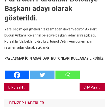
Başkanı adayı olarak
gösterildi.
Yerel seçim gelişmeleri hız kesmeden devam ediyor. Ak Parti
bugün Ankara ilçelerinin belediye başkanı adaylarını açıkladı.
Pursaklar’da beklendiği gibi Ertuğrul Çetin yeni dönem için
resmen aday olarak açıklandı.
PAYLAŞMAK İÇİN AŞAĞIDAKİ BUTONLARI KULLANABİLİRSİNİZ
Yazı
Pursaklar Hokey U16 Türkiye Şampiyonasına Ev Sahipliği Yapıyor
CHP Pursaklar Belediye Başkanı Adayı Halil Tuncay Oldu
gezinmesi
BENZER HABERLER