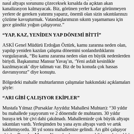
nasıl altyapı sorununu çözeceksek kırsalda da açıktan akan
kanalizasyon kalmayacak. Biz, görünen yerler kadar görünmeyen
yerlere de gereken yatırımı yaparız, önemli olan sizin sıkıntılarınızı
çözüme kavuşturmak. Vatandaşlarımızın sıkıntı yaşamaması için
gece gündüz yoğun çalışıyoruz.”
“YAP, KAZ, YENİDEN YAP DÖNEMİ BİTTİ”
ASKİ Genel Müdürü Erdoğan Öztürk, kamu zararına neden olan,
yapılıp yeniden kazılan çalışma dönemini sonlandırdıklarını
vurgulayarak, “Bu kamu zararına neden olan en büyük nedenlerden
biriydi. Başkanımız Mansur Yavaş’ın, ‘Yeni asfalt kesinlikle
kazılmayacak’ diye talimatı var. Biz de bu konuda çok hassas
davranıyoruz” diye konuştu.
Bölgedeki mahalle muhtarlarının çalışmalar hakkındaki açıklamaları
şöyle:
“ARI GİBİ ÇALIŞIYOR EKİPLER”
Mustafa Yılmaz (Pursaklar Ayyıldız Mahallesi Muhtarı): “30 yıldır
bu mahallede yaşıyorum ve 2 dönemdir de muhtarım. 30 yıldır
buraya tek bir çivi dahi çakılmadı. Mahallemizde çok büyük altyapı
sıkıntıları vardı. Yerleşimden bu yana aynı altyapı vardı ve artık
kaldırmıyordu. 30 yıl sonra mahallemize gelindi. Arı gibi çalışıyor