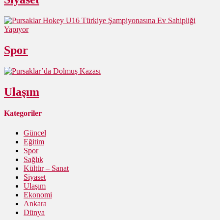
Spor
Ulaşım
Kategoriler
Güncel
Eğitim
Spor
Sağlık
Kültür – Sanat
Siyaset
Ulaşım
Ekonomi
Ankara
Dünya