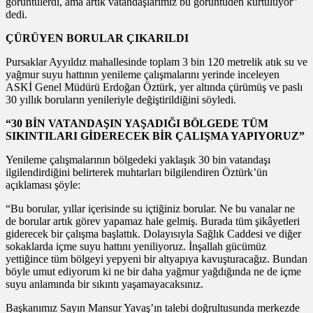
görüntülerdi, ama artık vatandaşlarımız bu görüntüden kurtuluyor”
dedi.
ÇÜRÜYEN BORULAR ÇIKARILDI
Pursaklar Ayyıldız mahallesinde toplam 3 bin 120 metrelik atık su ve
yağmur suyu hattının yenileme çalışmalarını yerinde inceleyen
ASKİ Genel Müdürü Erdoğan Öztürk, yer altında çürümüş ve paslı
30 yıllık boruların yenileriyle değiştirildiğini söyledi.
“30 BİN VATANDAŞIN YAŞADIĞI BÖLGEDE TÜM
SIKINTILARI GİDERECEK BİR ÇALIŞMA YAPIYORUZ”
Yenileme çalışmalarının bölgedeki yaklaşık 30 bin vatandaşı
ilgilendirdiğini belirterek muhtarları bilgilendiren Öztürk’ün
açıklaması şöyle:
“Bu borular, yıllar içerisinde su içtiğiniz borular. Ne bu vanalar ne
de borular artık görev yapamaz hale gelmiş. Burada tüm şikâyetleri
giderecek bir çalışma başlattık. Dolayısıyla Sağlık Caddesi ve diğer
sokaklarda içme suyu hattını yeniliyoruz. İnşallah gücümüz
yettiğince tüm bölgeyi yepyeni bir altyapıya kavuşturacağız. Bundan
böyle umut ediyorum ki ne bir daha yağmur yağdığında ne de içme
suyu anlamında bir sıkıntı yaşamayacaksınız.
Başkanımız Sayın Mansur Yavaş’ın talebi doğrultusunda merkezde