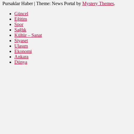
Pursaklar Haber
|
Theme: News Portal by
Mystery Themes
.
Güncel
Eğitim
Spor
Sağlık
Kültür – Sanat
Siyaset
Ulaşım
Ekonomi
Ankara
Dünya