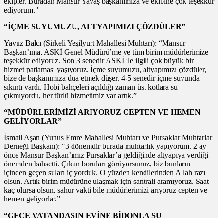
ekipler. Buradan Mansur Yavaş başkanımıza ve ekibine çok teşekkür
ediyorum.”
“İÇME SUYUMUZU, ALTYAPIMIZI ÇÖZDÜLER”
Yavuz Balcı (Sirkeli Yeşilyurt Mahallesi Muhtarı): “Mansur
Başkan’ıma, ASKİ Genel Müdürü’me ve tüm birim müdürlerimize
teşekkür ediyoruz. Son 3 senedir ASKİ ile ilgili çok büyük bir
hizmet patlaması yaşıyoruz. İçme suyumuzu, altyapımızı çözdüler,
bize de başkanımıza dua etmek düşer. 4-5 senedir içme suyunda
sıkıntı vardı. Hobi bahçeleri açıldığı zaman üst kotlara su
çıkmıyordu, her türlü hizmetimiz var artık.”
“MÜDÜRLERİMİZİ ARIYORUZ CEPTEN VE HEMEN
GELİYORLAR”
İsmail Aşan (Yunus Emre Mahallesi Muhtarı ve Pursaklar Muhtarlar
Derneği Başkanı): “3 dönemdir burada muhtarlık yapıyorum. 2 ay
önce Mansur Başkan’ımız Pursaklar’a geldiğinde altyapıya verdiği
önemden bahsetti. Çıkan boruları görüyorsunuz, biz bunların
içinden geçen suları içiyorduk. O yüzden kendilerinden Allah razı
olsun. Artık birim müdürüne ulaşmak için santrali aramıyoruz. Saat
kaç olursa olsun, sahur vakti bile müdürlerimizi arıyoruz cepten ve
hemen geliyorlar.”
“GECE VATANDAŞIN EVİNE BİDONLA SU