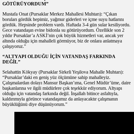
GÖTÜRÜYORDUM”
Mustafa Onat (Pursaklar Merkez Mahallesi Muhtarı): “Çıkan
boruları gördük hepimiz, yağmur giderleri ve içme suyu hatlarını
gördük. Hepsinde problem vardı. Haftada 3-4 gün sular kesiliyordu.
Gece vatandaşın evine bidonla su götürüyordum. Özellikle son 2
yıldır Pursaklar’a ASKİ’nin çok büyük hizmetleri var, ancak yer
altında olduğu için mahalleli görmüyor, biz de onlara anlatmaya
çalışıyoruz.”
“ALTYAPI OLDUĞU İÇİN VATANDAŞ FARKINDA
DEĞİL”
Selahattin Kökyay (Pursaklar Sirkeli Yeşilova Mahalle Muhtarı):
“Pursaklar’daki en geniş yüz ölçümüne sahip mahalleyiz.
Çalışmalardan dolayı Mansur Başkan’ıma, Genel Müdür’üme, daire
başkanlarına ve ilgili müdürlere çok teşekkür ediyorum. Altyapı
olduğu için vatandaş farkında değil. İnşallah bitince asfaltıyla,
kaldırımıyla görünce vatandaşımız da anlayacaktır çalışmanın
büyüklüğünü diye düşünüyorum.”