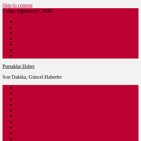
Skip to content
Cuma, Ağustos 07, 2026
Pursaklar Haber
Son Dakika
Gündem
İş İlanları
Nöbetçi Eczane
Pursaklar Firmaları
Ankara Haber
Pursaklar Haber
Son Dakika, Güncel Haberler
Güncel
Eğitim
Spor
Sağlık
Kültür – Sanat
Siyaset
Ulaşım
Ekonomi
Ankara
Dünya