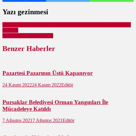
Yazı gezinmesi
SELFIE Öz-Düşünüm Uygulaması Hakan Akbıyık İlkokulumuzda
Tanıtıldı
Pursaklar Saray’da Yangın
Benzer Haberler
Pazartesi Pazarının Üstü Kapanıyor
24 Kasım 2022
24 Kasım 2022
Editör
Pursaklar Belediyesi Orman Yangınları İle
Mücadeleye Katıldı
7 Ağustos 2021
7 Ağustos 2021
Editör