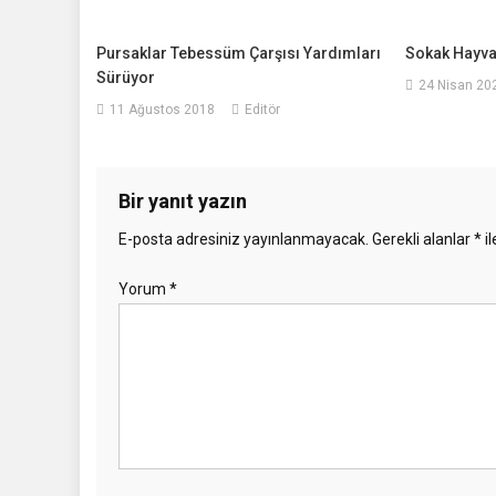
Pursaklar Tebessüm Çarşısı Yardımları
Sokak Hayva
Sürüyor
24 Nisan 20
11 Ağustos 2018
Editör
Bir yanıt yazın
E-posta adresiniz yayınlanmayacak.
Gerekli alanlar
*
il
Yorum
*