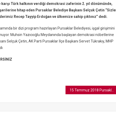
karşı Türk halkının verdiği demokrasi zaferinin 2. yıl dönümünde,
erilerine hitap eden Pursaklar Belediye Başkanı Selçuk Çetin “Sizle
si
iderimiz Recep Tayyip Erdoğan ve ülkemize sahip çıktınız” dedi.
de
lar
amında bir dizi program hazırlayan Pursaklar Belediyesi, işgal girişimini
urmuyor. Muhsin Yazıcıoğlu Meydanında başlayan demokrasi nöbetlerine
nda
nı Selçuk Çetin, AK Parti Pursaklar İlçe Başkanı Servet Tükrakıy, MHP
dı.
RSİNİZ
15 Temmuz 2018 Pursaklar Fotoğrafları