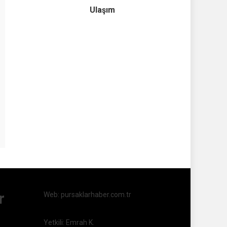
Ulaşım
r
Web: pursaklarhaber.com.tr
Yetkili: Emrah K.