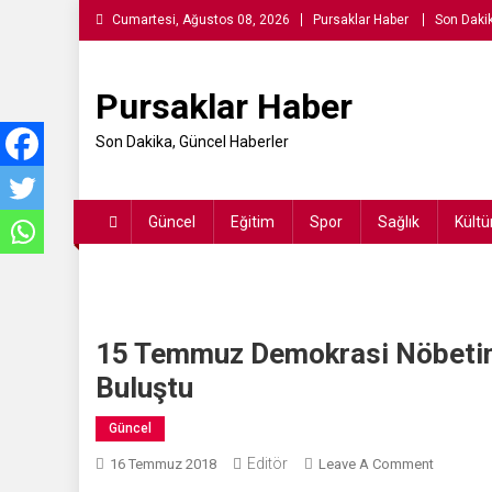
Skip
Cumartesi, Ağustos 08, 2026
Pursaklar Haber
Son Daki
to
content
Pursaklar Haber
Son Dakika, Güncel Haberler
Güncel
Eğitim
Spor
Sağlık
Kültü
15 Temmuz Demokrasi Nöbetin
Buluştu
Güncel
Editör
On
16 Temmuz 2018
Leave A Comment
15