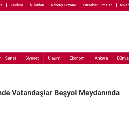
ka
Gündem
İş İlanları
Nöbetçi Eczane
Pursaklar Firmaları
Ankar
r – Sanat
Siyaset
Ulaşım
Ekonomi
Ankara
Dünya
de Vatandaşlar Beşyol Meydanında