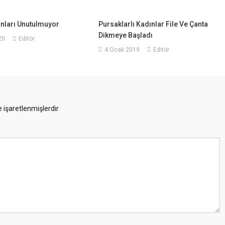
nları Unutulmuyor
Pursaklarlı Kadınlar File Ve Çanta
Dikmeye Başladı
20
Editör
4 Ocak 2019
Editör
e işaretlenmişlerdir