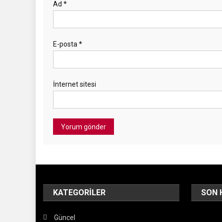
Ad
*
E-posta
*
İnternet sitesi
KATEGORILER
SON 
Güncel