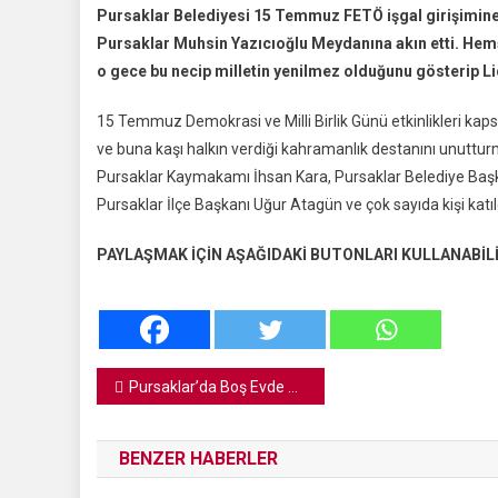
Pursaklar Belediyesi 15 Temmuz FETÖ işgal girişimine 
Temmuz
Pursaklar Muhsin Yazıcıoğlu Meydanına akın etti. Hemş
Demokra
o gece bu necip milletin yenilmez olduğunu gösterip L
Nöbetin
Vatandaş
15 Temmuz Demokrasi ve Milli Birlik Günü etkinlikleri kaps
Beşyol
ve buna kaşı halkın verdiği kahramanlık destanını unutt
Meydanı
Buluştu
Pursaklar Kaymakamı İhsan Kara, Pursaklar Belediye Başka
Pursaklar İlçe Başkanı Uğur Atagün ve çok sayıda kişi katıl
PAYLAŞMAK İÇİN AŞAĞIDAKİ BUTONLARI KULLANABİLİ
Yazı
Pursaklar’da Boş Evde 17.5 Kilogram Uyuşturucu Bulundu
gezinmesi
BENZER HABERLER